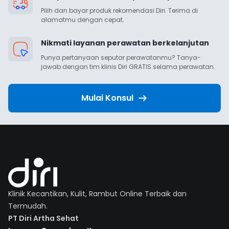
Pilih dan bayar produk rekomendasi Diri. Terima di 
alamatmu dengan cepat.
Nikmati layanan perawatan berkelanjutan
Punya pertanyaan seputar perawatanmu? Tanya-
jawab dengan tim klinis Diri GRATIS selama perawatan.
Mulai Konsul
Klinik Kecantikan, Kulit, Rambut Online Terbaik dan
Termudah.
PT Diri Artha Sehat