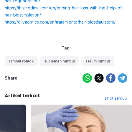
hair-regeneration/
https://thismedical.com/en/ending-hair-loss-with-the-help-of-
hair-biostimulation/
https://olivaclinics.com/en/tratamiento/hair-biostimulators/
Tag:
rambut rontok
suplemen rambut
serum rambut
Share:
Artikel terkait
Lihat semua