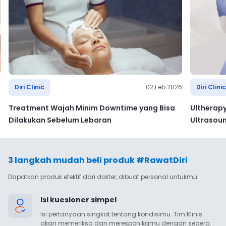
6
Diri Clinic
02 Feb 2026
Diri Clinic
Treatment Wajah Minim Downtime yang Bisa
Ultherap
Dilakukan Sebelum Lebaran
Ultrasou
3 langkah mudah beli produk #RawatDiri
Dapatkan produk efektif dari dokter, dibuat personal untukmu.
Isi kuesioner simpel
Isi pertanyaan singkat tentang kondisimu. Tim Klinis 
akan memeriksa dan merespon kamu dengan segera.