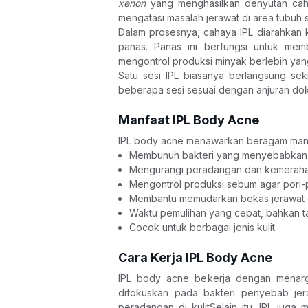
xenon 
yang menghasilkan denyutan cahay
mengatasi masalah jerawat di area tubuh 
Dalam prosesnya, cahaya IPL diarahkan ke
panas. Panas ini berfungsi untuk mem
mengontrol produksi minyak berlebih yang
Satu sesi IPL biasanya berlangsung seki
beberapa sesi sesuai dengan anjuran dok
Manfaat IPL Body Acne 
IPL body acne menawarkan beragam manfaa
Membunuh bakteri yang menyebabkan j
Mengurangi peradangan dan kemerahan 
Mengontrol produksi sebum agar pori-po
Membantu memudarkan bekas jerawat dan
Waktu pemulihan yang cepat, bahkan t
Cocok untuk berbagai jenis kulit. 
Cara Kerja IPL Body Acne
IPL body acne bekerja dengan menarge
difokuskan pada bakteri penyebab je
peradangan di kulitSelain itu, IPL juga 