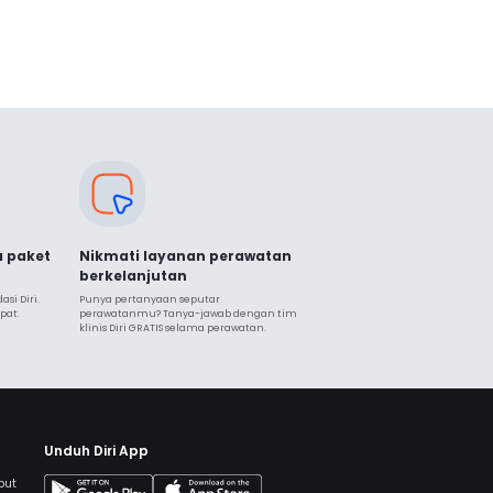
a paket
Nikmati layanan perawatan
berkelanjutan
i Diri. 
Punya pertanyaan seputar 
pat.
perawatanmu? Tanya-jawab dengan tim 
klinis Diri GRATIS selama perawatan.
Unduh Diri App
but