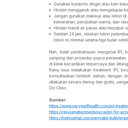
Gunakan kompres dingin atau kain basa
Hindari menggaruk atau mengelupas ker
Jangan gunakan makeup atau lotion di 
kemerahan, perubahan warna, dan rasa 
Hindari mandi air panas atau terpapar s
Setelah 24 jam, oleskan lotion pelemba
lotion ini minimal selama tiga bulan setel
Nah, itulah pembahasan mengenai IPL bo
samping dan prosedur pasca perawatan. 
di klinik kecantikan terpercaya dan ditang
Kamu bisa melakukan treatment IPL bo
konsultasikan terlebih dahulu dengan do
dilakukan secara daring dan gratis, sanga
Diri Clinic.
Sumber: 
https://www.verywellhealth.com/ipl-trea
https://rejuvenationmedspa.ca/ipl-for-acn
https://hellosehat.com/penyakit-kulit/jera