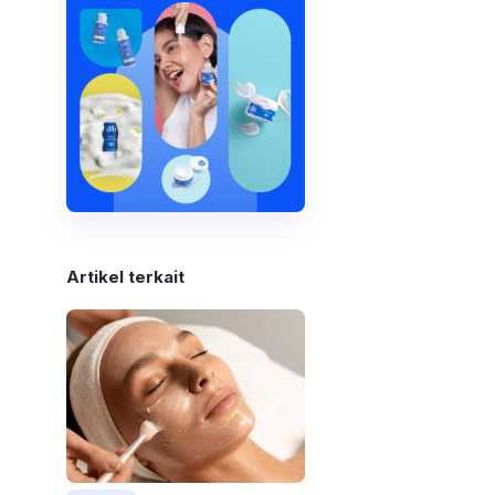
Artikel terkait
IPL (Intense Pulsed Light) untuk jerawat tubuh adalah perawatan dengan menggunakan cahaya dari lampu 