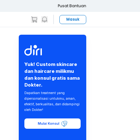
Pusat Bantuan
Masuk
Yuk! Custom skincare
dan haircare milikmu
dan konsul gratis sama
Dokter.
Dapatkan treatment yang
dipersonalisasi untukmu, aman,
efektif, berkualitas, dan didampingi
oleh Dokter!
Mulai Konsul