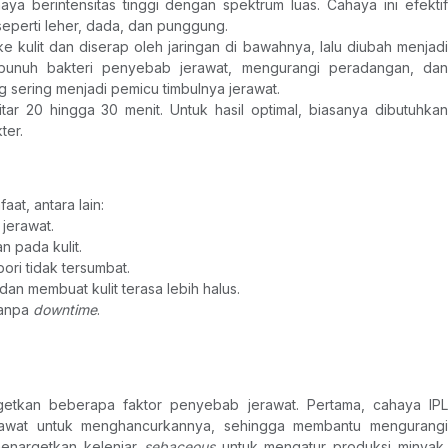
a berintensitas tinggi dengan spektrum luas. Cahaya ini efektif
seperti leher, dada, dan punggung. 
 kulit dan diserap oleh jaringan di bawahnya, lalu diubah menjadi 
bunuh bakteri penyebab jerawat, mengurangi peradangan, dan 
 sering menjadi pemicu timbulnya jerawat.
tar 20 hingga 30 menit. Untuk hasil optimal, biasanya dibutuhkan 
ter.
t, antara lain: 
erawat. 
pada kulit. 
ri tidak tersumbat. 
 membuat kulit terasa lebih halus. 
anpa 
downtime
. 
tkan beberapa faktor penyebab jerawat. Pertama, cahaya IPL 
rawat untuk menghancurkannya, sehingga membantu mengurangi 
menargetkan kelenjar 
sebaceous 
untuk mengatur produksi minyak,