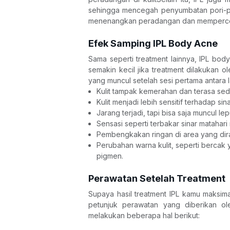
sehingga mencegah penyumbatan pori-por
menenangkan peradangan dan memperce
Efek Samping IPL Body Acne
Sama seperti treatment lainnya, IPL body
semakin kecil jika treatment dilakukan o
yang muncul setelah sesi pertama antara la
Kulit tampak kemerahan dan terasa sedi
Kulit menjadi lebih sensitif terhadap sin
Jarang terjadi, tapi bisa saja muncul l
Sensasi seperti terbakar sinar matahar
Pembengkakan ringan di area yang dir
Perubahan warna kulit, seperti bercak y
pigmen.
Perawatan Setelah Treatment 
Supaya hasil treatment IPL kamu maksimal
petunjuk perawatan yang diberikan ol
melakukan beberapa hal berikut: