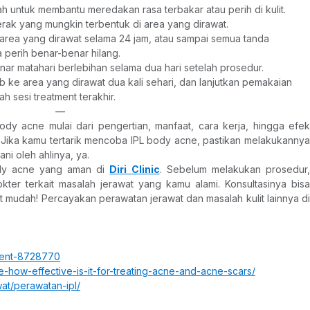
h untuk membantu meredakan rasa terbakar atau perih di kulit.
ak yang mungkin terbentuk di area yang dirawat.
area yang dirawat selama 24 jam, atau sampai semua tanda 
perih benar-benar hilang.
inar matahari berlebihan selama dua hari setelah prosedur.
b ke area yang dirawat dua kali sehari, dan lanjutkan pemakaian 
ah sesi treatment terakhir.
—
dy acne mulai dari pengertian, manfaat, cara kerja, hingga efek 
Jika kamu tertarik mencoba IPL body acne, pastikan melakukannya 
ani oleh ahlinya, ya.
dy acne yang aman di 
Diri Clinic
. Sebelum melakukan prosedur,
kter terkait masalah jerawat yang kamu alami. Konsultasinya bisa 
t mudah! Percayakan perawatan jerawat dan masalah kulit lainnya di 
tment-8728770
e-how-effective-is-it-for-treating-acne-and-acne-scars/
wat/perawatan-ipl/