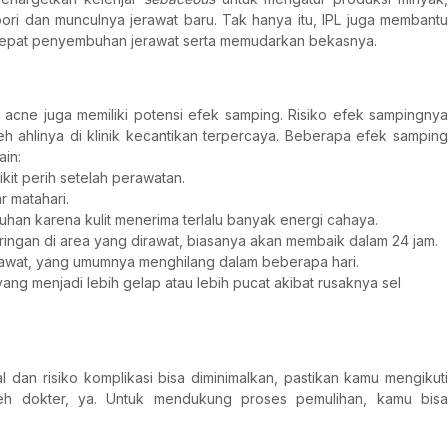
i dan munculnya jerawat baru. Tak hanya itu, IPL juga membantu 
pat penyembuhan jerawat serta memudarkan bekasnya.
 acne juga memiliki potensi efek samping. Risiko efek sampingnya 
leh ahlinya di klinik kecantikan terpercaya. Beberapa efek samping 
in: 
kit perih setelah perawatan.
ar matahari.
epuhan karena kulit menerima terlalu banyak energi cahaya.
i ringan di area yang dirawat, biasanya akan membaik dalam 24 jam.
awat, yang umumnya menghilang dalam beberapa hari.
ang menjadi lebih gelap atau lebih pucat akibat rusaknya sel 
 dan risiko komplikasi bisa diminimalkan, pastikan kamu mengikuti 
eh dokter, ya. Untuk mendukung proses pemulihan, kamu bisa 