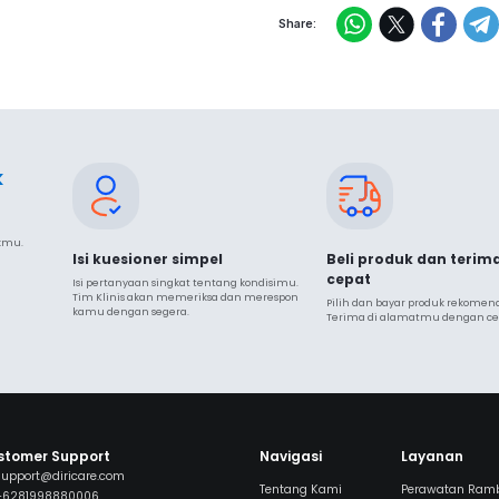
Share:
k
ukmu.
Isi kuesioner simpel
Beli produk dan terim
cepat
Isi pertanyaan singkat tentang kondisimu. 
Tim Klinis akan memeriksa dan merespon 
Pilih dan bayar produk rekomendas
kamu dengan segera.
Terima di alamatmu dengan ce
stomer Support
Navigasi
Layanan
support@diricare.com
Tentang Kami
Perawatan Ram
+6281998880006