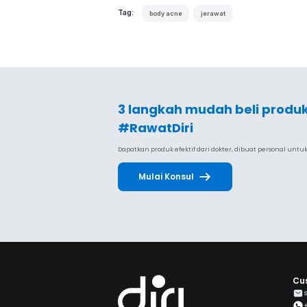
Tag:
body acne
jerawat
3 langkah mudah beli produ
#RawatDiri
Dapatkan produk efektif dari dokter, dibuat personal unt
Mulai Konsul
Cu