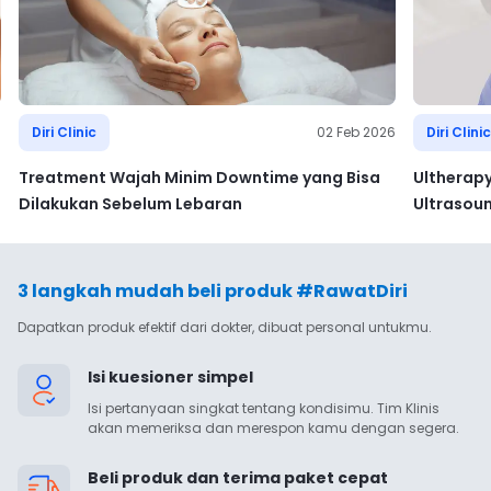
6
Diri Clinic
02 Feb 2026
Diri Clinic
Treatment Wajah Minim Downtime yang Bisa
Ultherap
Dilakukan Sebelum Lebaran
Ultrasou
3 langkah mudah beli produk #RawatDiri
Dapatkan produk efektif dari dokter, dibuat personal untukmu.
Isi kuesioner simpel
Isi pertanyaan singkat tentang kondisimu. Tim Klinis 
akan memeriksa dan merespon kamu dengan segera.
Beli produk dan terima paket cepat