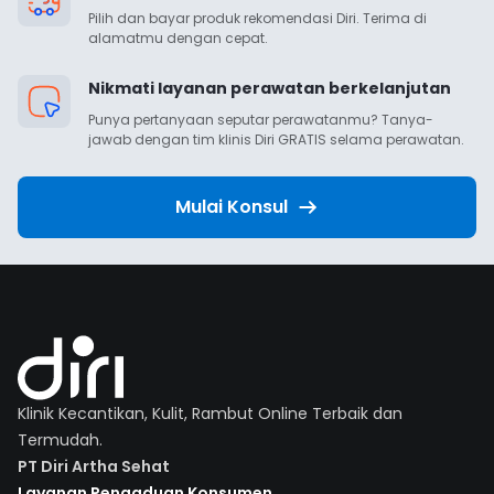
Pilih dan bayar produk rekomendasi Diri. Terima di 
alamatmu dengan cepat.
Nikmati layanan perawatan berkelanjutan
Punya pertanyaan seputar perawatanmu? Tanya-
jawab dengan tim klinis Diri GRATIS selama perawatan.
Mulai Konsul
Klinik Kecantikan, Kulit, Rambut Online Terbaik dan
Termudah.
PT Diri Artha Sehat
Layanan Pengaduan Konsumen