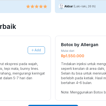
Akbar
(Laki-laki, 26 th)
rbaik
Botox by Allergan
Add
Mulai dari
Rp1.550.000
ut ekspresi pada wajah, 
Tindakan injeksi untuk mengu
s, tepi mata, bunny lines. 
seperti kerutan di area dahi, 
/ rahang, mengurangi keringat 
Selain itu bisa untuk menirus
at dalam 5-7 hari dan 
berlebih pada ketiak. Hasil mu
bertahan 4–6 bulan.
Note: Menggunakan Botox b