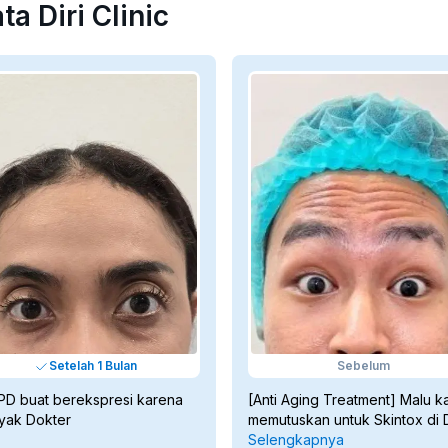
a Diri Clinic
Kaku
ekspresi wajah kamu, sehingga hasilnya 
pala kronis 
terlihat alami.
🔄 
Skintox tidak bersifat permanen, 
seiring berjalannya waktu, otot akan 
secara alami aktif kembali sehingga 
prosedur ini sangat aman untuk dilakukan.
Setelah 1 Bulan
Sebelum
 PD buat berekspresi karena
[Anti Aging Treatment] Malu k
yak Dokter
memutuskan untuk Skintox di Di
lebih muda!
Selengkapnya