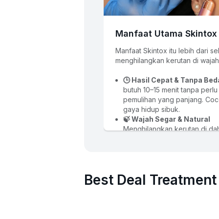
Manfaat Utama Skintox
Manfaat Skintox itu lebih dari se
menghilangkan kerutan di wajah
🕒 Hasil Cepat & Tanpa Bed
butuh 10–15 menit tanpa perlu
pemulihan yang panjang. Coco
gaya hidup sibuk.
🍃 Wajah Segar & Natural
Menghilangkan kerutan di dah
sekitar mata tanpa menghilan
ekspresi alami wajah Anda.
🛡️ Investasi Pencegahan
 M
garis halus menjadi kerutan p
Best Deal Treatment
yang dalam jika dilakukan seja
(
preventive care
).
💧 Solusi Keringat Berlebih
 
efektif mengatasi 
hiperhidrosi
berlebih)