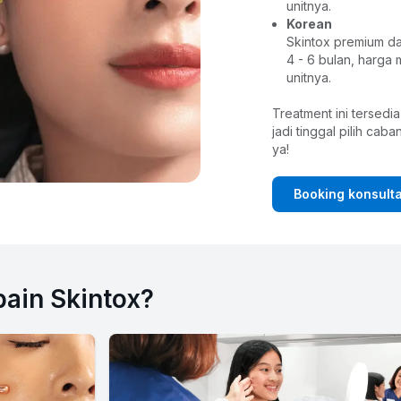
unitnya.
Korean
Skintox premium da
4 - 6 bulan, harga m
unitnya.
Treatment ini tersedia
jadi tinggal pilih caba
ya!
Booking konsulta
ain Skintox?