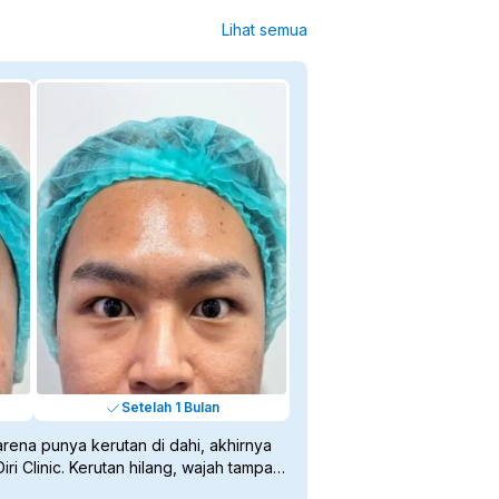
suntikan selama 24 jam agar cairan tidak 
Lihat semua
berpindah ke area lain.
❌ Hindari Olahraga Berat: Istirahatkan 
tubuh dari gym atau aktivitas fisik berat 
selama 24 jam untuk mencegah 
peningkatan aliran darah yang bisa 
menggeser posisi Botox.
❌ Jauhi Suhu Panas: Hindari sauna, mandi 
air panas, atau paparan matahari berlebih 
selama 2 hari pertama.
❌ Jangan Pakai Helm/Topi Ketat: Hindari 
aksesori yang menekan dahi terlalu 
kencang tepat setelah prosedur.
❌ Tunda Skincare Berat: Hindari 
perawatan seperti facial, peeling, atau 
penggunaan krim malam yang keras 
(seperti Retinol) selama 24 jam.
❌ Disarankan untuk tidak mengkonsumsi 
Setelah 1 Bulan
antibiotik selama 1 minggu
arena punya kerutan di dahi, akhirnya
ri Clinic. Kerutan hilang, wajah tampak