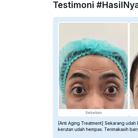
Testimoni #HasilNyat
🧠 Atasi Migrain & Rahang 
Membantu meredakan sakit ke
dan ketegangan otot rahang
Sebelum
[Anti Aging Treatment] Sekarang udah
kerutan udah hempas. Terimakasih ban