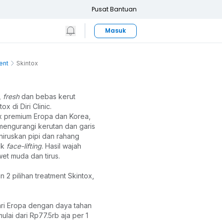
Pusat Bantuan
Masuk
ent
Skintox
, 
fresh
 dan bebas kerut 
 di Diri Clinic. 
 premium Eropa dan Korea, 
 mengurangi kerutan dan garis 
iruskan pipi dan rahang 
k 
face-lifting
. Hasil wajah 
wet muda dan tirus.
n 2 pilihan treatment Skintox, 
ri Eropa dengan daya tahan 
ulai dari Rp77.5rb aja per 1 