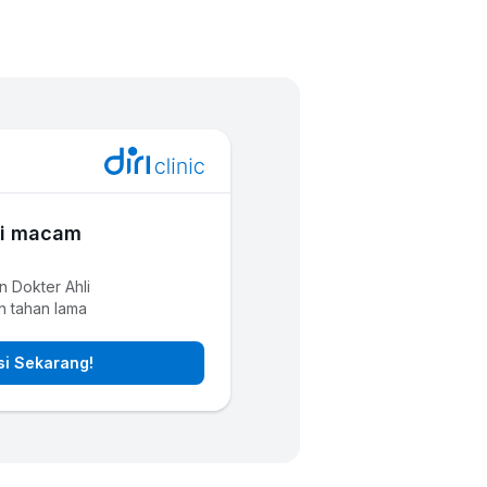
ai macam
n Dokter Ahli
an tahan lama
si Sekarang!