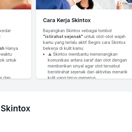
Cara Kerja Skintox
kedar 
Bayangkan Skintox sebagai tombol 
:
"istirahat sejenak"
 untuk otot-otot wajah 
kamu yang terlalu aktif. Begini cara Skintox 
ah
 Hanya 
bekerja di kulit kamu:
 waktu 
🧘
 Skintox membantu menenangkan 
k untuk 
komunikasi antara saraf dan otot dengan 
memberikan sinyal agar otot tersebut 
beristirahat sejenak dari aktivitas menarik 
i dan 
kulit yang terus-menerus.
gkan 
🍃 
Saat otot-otot kecil di wajah menjadi 
lebih rileks, mereka tidak lagi menarik kulit 
encegah 
secara berlebihan. Ini memberikan 
ermanen 
kesempatan bagi permukaan kulit di 
 Skintox
k dini 
atasnya untuk kembali rata, halus, dan 
tenang.
Sangat 
⏳ 
Proses ini tidak terjadi secara drastis. 
s
 (keringat 
Skintox bekerja perlahan dalam 
beberapa hari untuk melembutkan 