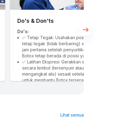
Do's & Don'ts
Do's:
✅ Tetap Tegak: Usahakan posisi kepala 
tetap tegak (tidak berbaring) selama 4 
jam pertama setelah penyuntikan agar 
Botox tetap berada di posisi yang tepat.
✅ Latihan Ekspresi: Gerakkan wajah 
secara lembut (tersenyum atau 
mengangkat alis) sesaat setelah tindakan 
untuk membantu Botox terserap lebih 
baik ke otot.
✅ Kompres Dingin: Jika ada sedikit 
kemerahan atau bengkak kecil, gunakan 
kompres es dengan lembut untuk 
menenangkannya.
Lihat semua
Don'ts:
❌ Jangan Memijat Wajah: Hindari 
menyentuh, memijat, atau menekan area 