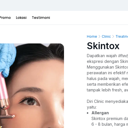
Promo
Lokasi
Testimoni
Home
Clinic
Treatm
Skintox
Dapatkan wajah 
lifted
ekspresi dengan Skintox
Menggunakan Skintox
perawatan ini efektif
halus pada wajah, men
serta memberikan efe
tampak lebih fresh, a
Diri Clinic menyediaka
yaitu:
Allergan
Skintox premium da
6 - 8 bulan, harga m