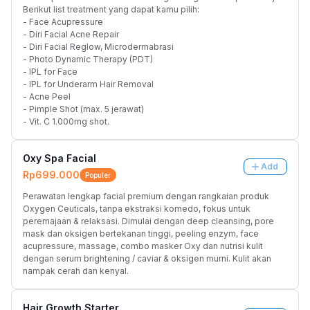
Berikut list treatment yang dapat kamu pilih:
- Face Acupressure
- Diri Facial Acne Repair
- Diri Facial Reglow, Microdermabrasi
- Photo Dynamic Therapy (PDT)
- IPL for Face
- IPL for Underarm Hair Removal
- Acne Peel
- Pimple Shot (max. 5 jerawat)
- Vit. C 1.000mg shot.
Oxy Spa Facial
Add
Rp699.000
Populer
Perawatan lengkap facial premium dengan rangkaian produk 
Oxygen Ceuticals, tanpa ekstraksi komedo, fokus untuk 
peremajaan & relaksasi. Dimulai dengan deep cleansing, pore 
mask dan oksigen bertekanan tinggi, peeling enzym, face 
acupressure, massage, combo masker Oxy dan nutrisi kulit 
dengan serum brightening / caviar & oksigen murni. Kulit akan 
nampak cerah dan kenyal.
Hair Growth Starter