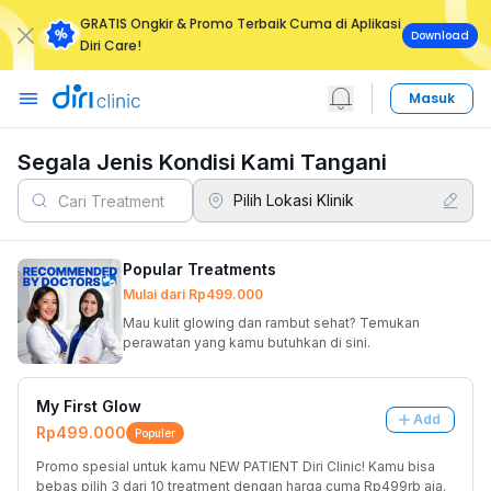
GRATIS Ongkir & Promo Terbaik Cuma di Aplikasi
Download
Diri Care!
Masuk
Segala Jenis Kondisi Kami Tangani
Pilih Lokasi Klinik
Popular Treatments
Mulai dari
Rp499.000
Mau kulit glowing dan rambut sehat? Temukan
perawatan yang kamu butuhkan di sini.
My First Glow
Add
Rp499.000
Populer
Promo spesial untuk kamu NEW PATIENT Diri Clinic! Kamu bisa 
bebas pilih 3 dari 10 treatment dengan harga cuma Rp499rb aja. 