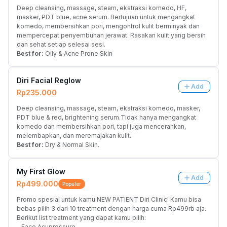
Deep cleansing, massage, steam, ekstraksi komedo, HF, 
masker, PDT blue, acne serum. Bertujuan untuk mengangkat 
komedo, membersihkan pori, mengontrol kulit berminyak dan 
mempercepat penyembuhan jerawat. Rasakan kulit yang bersih 
dan sehat setiap selesai sesi.
Best for:
 Oily & Acne Prone Skin
Diri Facial Reglow
Add
Rp235.000
Deep cleansing, massage, steam, ekstraksi komedo, masker, 
PDT blue & red, brightening serum.Tidak hanya mengangkat 
komedo dan membersihkan pori, tapi juga mencerahkan, 
melembapkan, dan meremajakan kulit.
Best for:
 Dry & Normal Skin.
My First Glow
Add
Rp499.000
Populer
Promo spesial untuk kamu NEW PATIENT Diri Clinic! Kamu bisa 
bebas pilih 3 dari 10 treatment dengan harga cuma Rp499rb aja. 
Berikut list treatment yang dapat kamu pilih:
- Face Acupressure