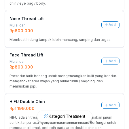
chin / eye bag / body.
Nose Thread Lift
Add
Mulai dari
Rp600.000
Membuat hidung tampak lebih mancung, ramping dan tegas.
Face Thread Lift
Add
Mulai dari
Rp800.000
Prosedur tarik benang untuk mengencangkan kulit yang kendur, 
mengangkat area wajah yang mulai turun / sagging, dan 
meniruskan pipi.
HIFU Double Chin
Add
Rp1.199.000
Kategori Treatment
HIFU adalah treatment non invasif, tanpa menggunakan jarum 
suntik, tanpa rasa nyeri, dan hasil terlihat instan. Berfungsi untuk 
mengurangi lemak berlebih pada area double chin dan 