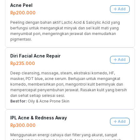
Acne Peel
Add
Rp200.000
Peeling dengan bahan aktif Lactic Acid & Salicylic Acid yang 
berfungsi untuk mengangkat minyak dan sel kulit mati yang 
menyumbat pori, mengeringkan jerawat dan memudarkan 
pigmentasi.
Diri Facial Acne Repair
Add
Rp235.000
Deep cleansing, massage, steam, ekstraksi komedo, HF, 
masker, PDT blue, acne serum. Bertujuan untuk mengangkat 
komedo, membersihkan pori, mengontrol kulit berminyak dan 
mempercepat penyembuhan jerawat. Rasakan kulit yang bersih 
dan sehat setiap selesai sesi.
Best for:
 Oily & Acne Prone Skin
IPL Acne & Redness Away
Add
Rp300.000
Menggunakan energi cahaya dan filter yang akurat, sangat 