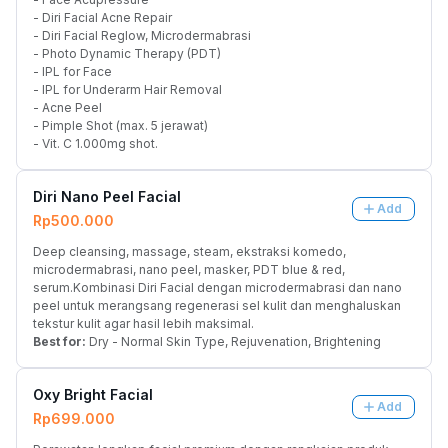
- Diri Facial Acne Repair
- Diri Facial Reglow, Microdermabrasi
- Photo Dynamic Therapy (PDT)
- IPL for Face
- IPL for Underarm Hair Removal
- Acne Peel
- Pimple Shot (max. 5 jerawat)
- Vit. C 1.000mg shot.
Diri Nano Peel Facial
Add
Rp500.000
Deep cleansing, massage, steam, ekstraksi komedo, 
microdermabrasi, nano peel, masker, PDT blue & red, 
serum.Kombinasi Diri Facial dengan microdermabrasi dan nano 
peel untuk merangsang regenerasi sel kulit dan menghaluskan 
tekstur kulit agar hasil lebih maksimal.
Best for:
 Dry - Normal Skin Type, Rejuvenation, Brightening
Oxy Bright Facial
Add
Rp699.000