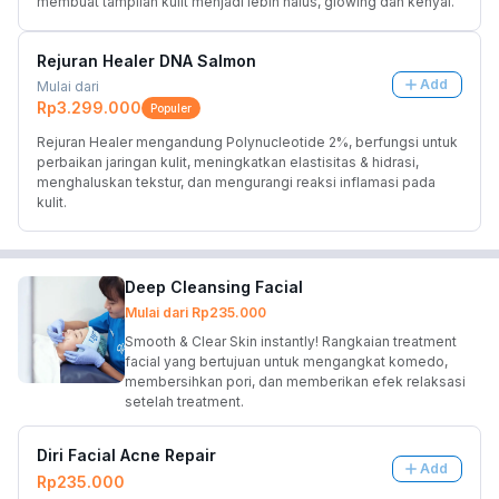
membuat tampilan kulit menjadi lebih halus, glowing dan kenyal.
Rejuran Healer DNA Salmon
Add
Mulai dari
Rp3.299.000
Populer
Rejuran Healer mengandung Polynucleotide 2%, berfungsi untuk 
perbaikan jaringan kulit, meningkatkan elastisitas & hidrasi, 
menghaluskan tekstur, dan mengurangi reaksi inflamasi pada 
kulit.
Deep Cleansing Facial
Mulai dari
Rp235.000
Smooth & Clear Skin instantly! Rangkaian treatment
facial yang bertujuan untuk mengangkat komedo,
membersihkan pori, dan memberikan efek relaksasi
setelah treatment.
Diri Facial Acne Repair
Add
Rp235.000