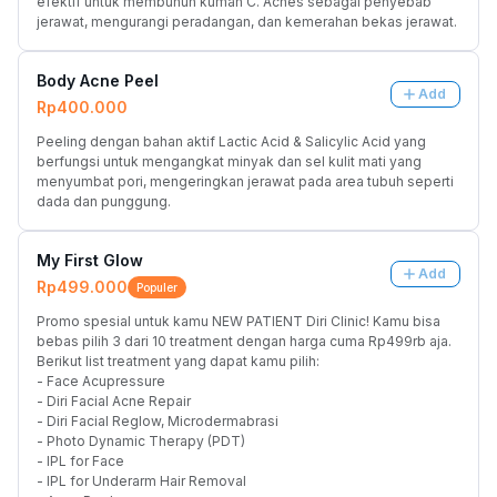
efektif untuk membunuh kuman C. Acnes sebagai penyebab 
jerawat, mengurangi peradangan, dan kemerahan bekas jerawat.
Body Acne Peel
Add
Rp400.000
Peeling dengan bahan aktif Lactic Acid & Salicylic Acid yang 
berfungsi untuk mengangkat minyak dan sel kulit mati yang 
menyumbat pori, mengeringkan jerawat pada area tubuh seperti 
dada dan punggung.
My First Glow
Add
Rp499.000
Populer
Promo spesial untuk kamu NEW PATIENT Diri Clinic! Kamu bisa 
bebas pilih 3 dari 10 treatment dengan harga cuma Rp499rb aja. 
Berikut list treatment yang dapat kamu pilih:
- Face Acupressure
- Diri Facial Acne Repair
- Diri Facial Reglow, Microdermabrasi
- Photo Dynamic Therapy (PDT)
- IPL for Face
- IPL for Underarm Hair Removal