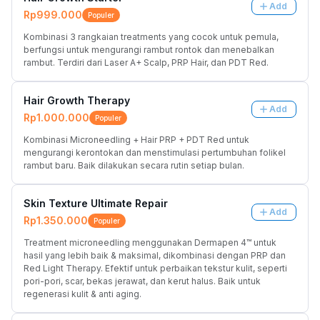
Add
Rp999.000
Populer
Kombinasi 3 rangkaian treatments yang cocok untuk pemula, 
berfungsi untuk mengurangi rambut rontok dan menebalkan 
rambut. Terdiri dari Laser A+ Scalp, PRP Hair, dan PDT Red.
Hair Growth Therapy
Add
Rp1.000.000
Populer
Kombinasi Microneedling + Hair PRP + PDT Red untuk 
mengurangi kerontokan dan menstimulasi pertumbuhan folikel 
rambut baru. Baik dilakukan secara rutin setiap bulan.
Skin Texture Ultimate Repair
Add
Rp1.350.000
Populer
Treatment microneedling menggunakan Dermapen 4™ untuk 
hasil yang lebih baik & maksimal, dikombinasi dengan PRP dan 
Red Light Therapy. Efektif untuk perbaikan tekstur kulit, seperti 
pori-pori, scar, bekas jerawat, dan kerut halus. Baik untuk 
regenerasi kulit & anti aging.