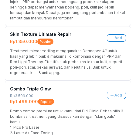
Injeksi PRP berfungsi untuk merangsang produksi kolagen 
sehingga dapat menyamarkan bopeng, pori, kulit jadi lebih 
lembap dan kenyal. Dapat juga merangsang pertumbuhan folikel 
rambut dan mengurangi kerontokan.
Skin Texture Ultimate Repair
Add
Rp1.350.000
Populer
Treatment microneedling menggunakan Dermapen 4™ untuk 
hasil yang lebih baik & maksimal, dikombinasi dengan PRP dan 
Red Light Therapy. Efektif untuk perbaikan tekstur kulit, seperti 
pori-pori, scar, bekas jerawat, dan kerut halus. Baik untuk 
regenerasi kulit & anti aging.
Combo Triple Glow
Add
Rp3.599.000
Rp1.499.000
Populer
Promo combo premium untuk kamu dari Diri Clinic. Bebas pilih 3 
kombinasi treatment yang disesuaikan dengan "skin goals" 
kamu!
1. Pico Pro Laser
2. Laser A+ Face Toning