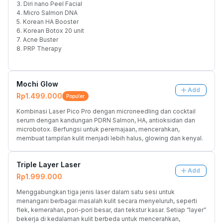
3. Diri nano Peel Facial
4. Micro Salmon DNA
5. Korean HA Booster
6. Korean Botox 20 unit
7. Acne Buster
8. PRP Therapy
Mochi Glow
Add
Rp1.499.000
Populer
Kombinasi Laser Pico Pro dengan microneedling dan cocktail 
serum dengan kandungan PDRN Salmon, HA, antioksidan dan 
microbotox. Berfungsi untuk peremajaan, mencerahkan, 
membuat tampilan kulit menjadi lebih halus, glowing dan kenyal.
Triple Layer Laser
Add
Rp1.999.000
Menggabungkan tiga jenis laser dalam satu sesi untuk 
menangani berbagai masalah kulit secara menyeluruh, seperti 
flek, kemerahan, pori-pori besar, dan tekstur kasar. Setiap “layer” 
bekerja di kedalaman kulit berbeda untuk mencerahkan, 