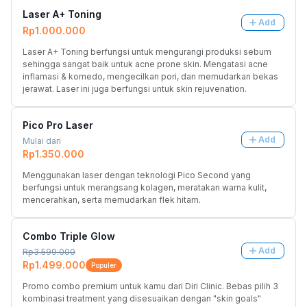
Laser A+ Toning
Add
Rp1.000.000
Laser A+ Toning berfungsi untuk mengurangi produksi sebum 
sehingga sangat baik untuk acne prone skin. Mengatasi acne 
inflamasi & komedo, mengecilkan pori, dan memudarkan bekas 
jerawat. Laser ini juga berfungsi untuk skin rejuvenation.
Pico Pro Laser
Add
Mulai dari
Rp1.350.000
Menggunakan laser dengan teknologi Pico Second yang 
berfungsi untuk merangsang kolagen, meratakan warna kulit, 
mencerahkan, serta memudarkan flek hitam.
Combo Triple Glow
Add
Rp3.599.000
Rp1.499.000
Populer
Promo combo premium untuk kamu dari Diri Clinic. Bebas pilih 3 
kombinasi treatment yang disesuaikan dengan "skin goals" 