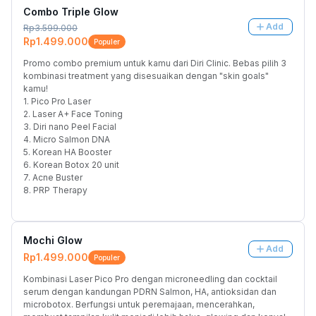
Combo Triple Glow
Add
Rp3.599.000
Rp1.499.000
Populer
Promo combo premium untuk kamu dari Diri Clinic. Bebas pilih 3 
kombinasi treatment yang disesuaikan dengan "skin goals" 
kamu!
1. Pico Pro Laser
2. Laser A+ Face Toning
3. Diri nano Peel Facial
4. Micro Salmon DNA
5. Korean HA Booster
6. Korean Botox 20 unit
7. Acne Buster
8. PRP Therapy
Mochi Glow
Add
Rp1.499.000
Populer
Kombinasi Laser Pico Pro dengan microneedling dan cocktail 
serum dengan kandungan PDRN Salmon, HA, antioksidan dan 
microbotox. Berfungsi untuk peremajaan, mencerahkan, 