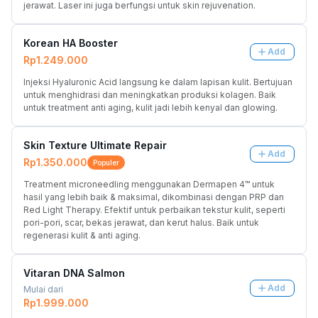
jerawat. Laser ini juga berfungsi untuk skin rejuvenation.
Korean HA Booster
Add
Rp1.249.000
Injeksi Hyaluronic Acid langsung ke dalam lapisan kulit. Bertujuan 
untuk menghidrasi dan meningkatkan produksi kolagen. Baik 
untuk treatment anti aging, kulit jadi lebih kenyal dan glowing.
Skin Texture Ultimate Repair
Add
Rp1.350.000
Populer
Treatment microneedling menggunakan Dermapen 4™ untuk 
hasil yang lebih baik & maksimal, dikombinasi dengan PRP dan 
Red Light Therapy. Efektif untuk perbaikan tekstur kulit, seperti 
pori-pori, scar, bekas jerawat, dan kerut halus. Baik untuk 
regenerasi kulit & anti aging.
Vitaran DNA Salmon
Add
Mulai dari
Rp1.999.000