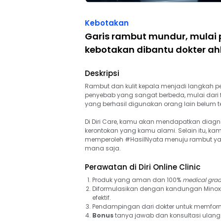
Kebotakan
Garis rambut mundur, mulai 
kebotakan dibantu dokter ahl
Deskripsi
Rambut dan kulit kepala menjadi langkah pe
penyebab yang sangat berbeda, mulai dari fak
yang berhasil digunakan orang lain belum 
Di Diri Care, kamu akan mendapatkan diagn
kerontokan yang kamu alami. Selain itu,
memperoleh #HasilNyata menuju rambut yang
mana saja.
Perawatan di Diri Online Clinic
Produk yang aman dan 100% 
medical gra
Diformulasikan dengan kandungan Minoxidil
efektif.
Pendampingan dari dokter untuk memform
Bonus 
tanya jawab dan konsultasi ulang