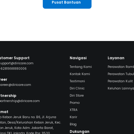
edang menjalani treatment untuk satu kondisi di kulit wajah (misal
Pusat Bantuan
ndungan untuk tangani jerawat. Tapi ketika jerawat sudah terkontr
ndungan untuk maintenance, misalnya untuk bekas jerawat, untuk
Tentu saja perlu evaluasi untuk menentukan kandungan mana yang
reatment proses berikutnya.
stomer Support
Navigasi
Layanan
support@diricare.com
Tentang Kami
Perawatan Ram
+6281998880006
Kontak Kami
Perawatan Tubu
reer
Testimoni
Perawatan Kulit
career@diricare.com
Diri Clinic
Keluhan Lainny
tnership
Diri Store
partnership@diricare.com
Promo
XTRA
amat
 Kebon Jeruk Baru no. B6, Jl. Arjuna
Karir
atan, Desa/Kelurahan Kebon Jeruk, Kec.
Blog
on Jeruk, Kota Adm. Jakarta Barat,
Dukungan
insi DKI Jakarta, Kode Pos: 11530