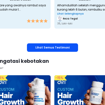
care yang awalnya rambut saya
Alhamdulillah setelah menggunak
dah mulai t...
kurang lebih 6 bulan, rambutku s
Lihat Selengkapnya
Reza Tegal
35, 
Laki-laki
Lihat Semua Testimoni
mengatasi kebotakan
er!
3
%
-
15
%