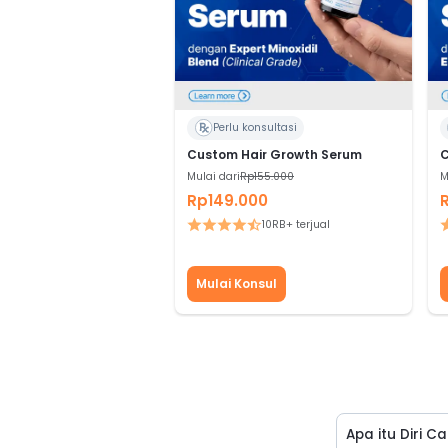
Perlu konsultasi
Custom Hair Growth Serum
C
Mulai dari
Rp155.000
M
Rp149.000
10RB+ terjual
Mulai Konsul
Apa itu Diri C