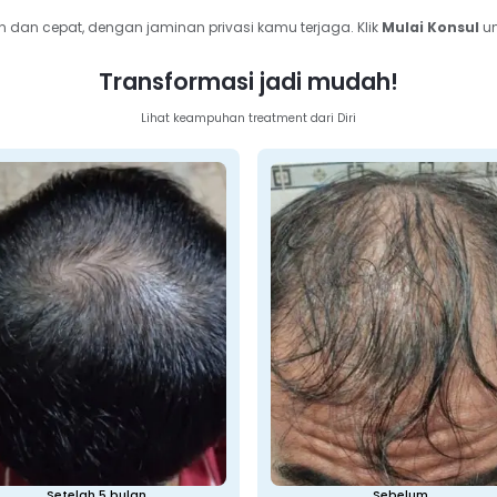
dan cepat, dengan jaminan privasi kamu terjaga. Klik 
Mulai Konsul 
un
Transformasi jadi mudah!
Lihat keampuhan treatment dari Diri
Setelah 5 bulan
Sebelum