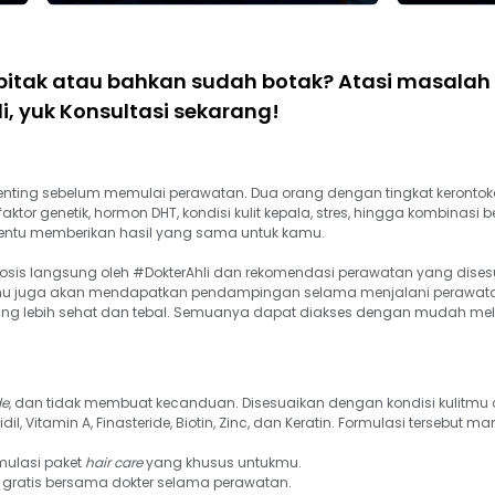
pitak atau bahkan sudah botak? Atasi masalah
i, yuk Konsultasi sekarang!
nting sebelum memulai perawatan. Dua orang dengan tingkat kerontokan 
tor genetik, hormon DHT, kondisi kulit kepala, stres, hingga kombinasi be
tentu memberikan hasil yang sama untuk kamu.
osis langsung oleh #DokterAhli dan rekomendasi perawatan yang disesu
 kamu juga akan mendapatkan pendampingan selama menjalani perawat
 lebih sehat dan tebal. Semuanya dapat diakses dengan mudah melalui 
de
, dan tidak membuat kecanduan. Disesuaikan dengan kondisi kulitmu ol
, Vitamin A, Finasteride, Biotin, Zinc, dan Keratin. Formulasi tersebut
ulasi paket
 hair care
 yang khusus untukmu.
 gratis bersama dokter selama perawatan.