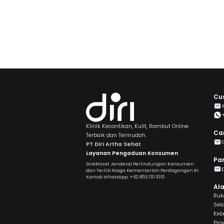
saat ini kamu s
tentu butuh ka
menggunakan ka
mencerahkan. 
digunakan di t
Cu
Klinik Kecantikan, Kulit, Rambut Online
Ca
Terbaik dan Termudah.
PT Diri Artha Sehat
Layanan Pengaduan Konsumen
Par
Direktorat Jenderal Perlindungan Konsumen
dan Tertib Niaga Kementerian Perdagangan RI
Kontak WhatsApp: +62 853 1111 1010
Al
Ruko
Sel
Keb
Prov