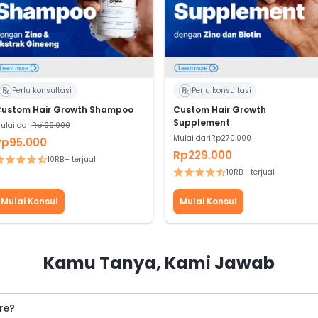
Perlu konsultasi
Perlu konsultasi
ustom Hair Growth Shampoo
Custom Hair Growth
Supplement
ulai dari
Rp109.000
Mulai dari
Rp270.000
Rp95.000
Rp229.000
10RB+ terjual
10RB+ terjual
Mulai Konsul
Mulai Konsul
Kamu Tanya, Kami Jawab
are?