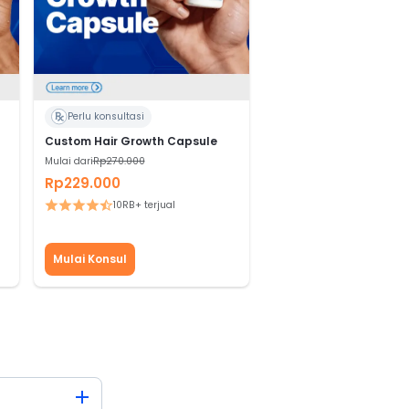
Perlu konsultasi
Custom Hair Growth Capsule
Mulai dari
Rp270.000
Rp229.000
10RB+ terjual
Mulai Konsul