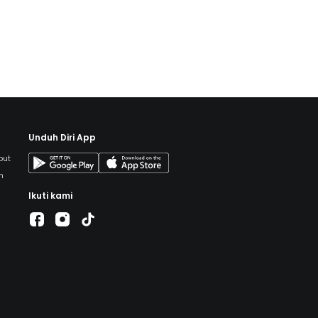
nya jerawat) 
ol, kamu bisa 
 anti aging, 
 sesuai 
Unduh Diri App
but
h
Ikuti kami
a