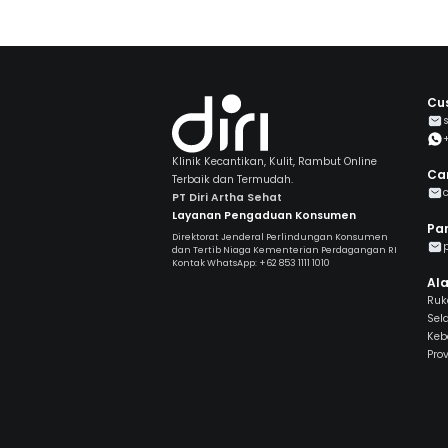
Cu
Klinik Kecantikan, Kulit, Rambut Online
Ca
Terbaik dan Termudah.
PT Diri Artha Sehat
Layanan Pengaduan Konsumen
Par
Direktorat Jenderal Perlindungan Konsumen
dan Tertib Niaga Kementerian Perdagangan RI
Kontak WhatsApp: +62 853 1111 1010
Al
Ruko
Sel
Keb
Prov