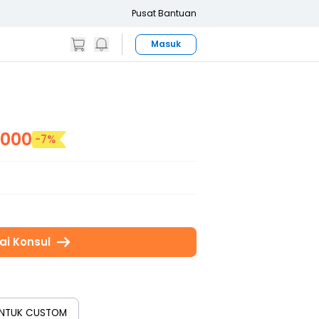
Pusat Bantuan
Masuk
.000
-
7
%
ai Konsul
 UNTUK CUSTOM