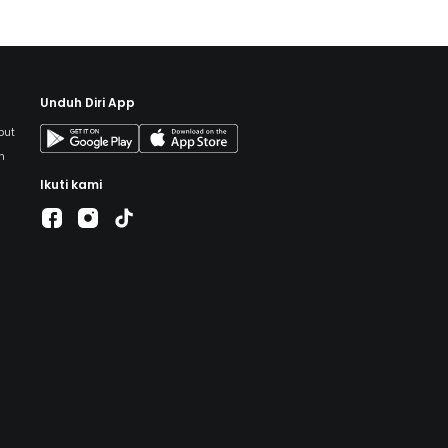
Unduh Diri App
but
h
Ikuti kami
a