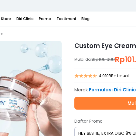
i Store
Diri Clinic
Promo
Testimoni
Blog
am
Custom Eye Cream
Rp101
Rp109.000
Mulai dari
4.9
10RB+ terjual
Merek
Formulasi Diri Clinic
Mul
Daftar Promo
HEY BESTIE, EXTRA DISC 8%