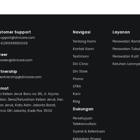
stomer Support
Navigasi
Layanan
support@diricare.com
Tentang Kami
Perawatan Ram
+6281998880006
Kontak Kami
Perawatan Tubu
reer
Testimoni
Perawatan Kulit
career@diricare.com
Diri Clinic
Keluhan Lainny
tnership
Diri Store
partnership@diricare.com
Promo
XTRA
amat
 Kebon Jeruk Baru no. B6, Jl. Arjuna
Karir
atan, Desa/Kelurahan Kebon Jeruk, Kec.
Blog
on Jeruk, Kota Adm. Jakarta Barat,
Dukungan
insi DKI Jakarta, Kode Pos: 11530
Persetujuan
Telekonsultasi
Syarat & Ketentuan
Kebijakan Privasi