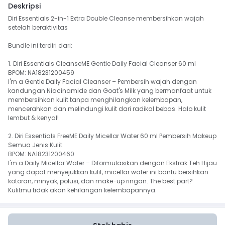
Deskripsi
Diri Essentials 2-in-1 Extra Double Cleanse membersihkan wajah 
setelah beraktivitas

Bundle ini terdiri dari:

1. Diri Essentials CleanseME Gentle Daily Facial Cleanser 60 ml

BPOM: NA18231200459

I'm a Gentle Daily Facial Cleanser – Pembersih wajah dengan 
kandungan Niacinamide dan Goat's Milk yang bermanfaat untuk 
membersihkan kulit tanpa menghilangkan kelembapan, 
mencerahkan dan melindungi kulit dari radikal bebas. Halo kulit 
lembut & kenyal!

2. Diri Essentials FreeME Daily Micellar Water 60 ml Pembersih Makeup 
Semua Jenis Kulit

BPOM: NA18231200460

I'm a Daily Micellar Water – Diformulasikan dengan Ekstrak Teh Hijau 
yang dapat menyejukkan kulit, micellar water ini bantu bersihkan 
kotoran, minyak, polusi, dan make-up ringan. The best part? 
Kulitmu tidak akan kehilangan kelembapannya. 