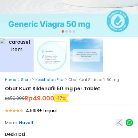
Home
Store
Kesehatan Pria
Obat Kuat Sildenafil 50 mg per Tablet
Obat Kuat Sildenafil 50 mg per Tablet
Rp49.000
Rp59.000
-
17
%
4.9
1RB+ terjual
Merek
Novell
Deskripsi