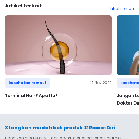
Artikel terkait
Lihat semua
kesehatan rambut
17 Nov 2022
kesehat
Terminal Hair? Apa Itu?
Jangan L
Dokter Dir
3 langkah mudah beli produk #RawatDiri
Dapatkan produk efektif dari dokter, dibuat personal untukmu.