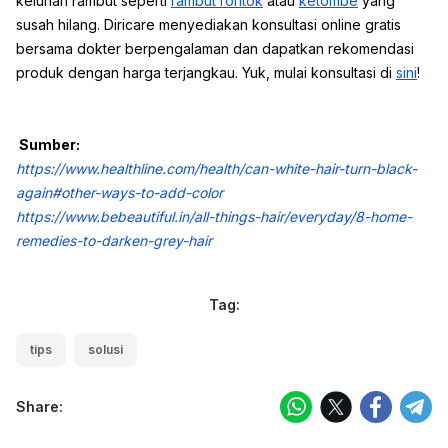
keluhan rambut seperti
rambut rontok
atau
ketombe
yang
susah hilang. Diricare menyediakan konsultasi online gratis
bersama dokter berpengalaman dan dapatkan rekomendasi
produk dengan harga terjangkau. Yuk, mulai konsultasi di
sini
!
Sumber:
https://www.healthline.com/health/can-white-hair-turn-black-
again#other-ways-to-add-color
https://www.bebeautiful.in/all-things-hair/everyday/8-home-
remedies-to-darken-grey-hair
Tag:
tips
solusi
Share: