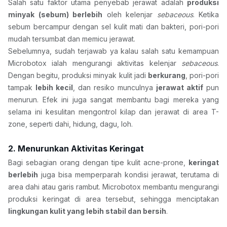
Salah satu faktor utama penyebab jerawat adalah 
produksi 
minyak (sebum) berlebih
 oleh kelenjar 
sebaceous
. Ketika 
sebum bercampur dengan sel kulit mati dan bakteri, pori-pori 
mudah tersumbat dan memicu jerawat.
Sebelumnya, sudah terjawab ya kalau salah satu kemampuan 
Microbotox ialah mengurangi aktivitas kelenjar 
sebaceous
. 
Dengan begitu, produksi minyak kulit jadi 
berkurang
, pori-pori 
tampak 
lebih kecil
, dan resiko munculnya 
jerawat aktif
 pun 
menurun. Efek ini juga sangat membantu bagi mereka yang 
selama ini kesulitan mengontrol kilap dan jerawat di area T-
zone, seperti dahi, hidung, dagu, loh.
2. Menurunkan Aktivitas Keringat
Bagi sebagian orang dengan tipe kulit acne-prone, 
keringat 
berlebih
 juga bisa memperparah kondisi jerawat, terutama di 
area dahi atau garis rambut. Microbotox membantu mengurangi 
produksi keringat di area tersebut, sehingga menciptakan 
lingkungan kulit yang lebih stabil dan bersih
.