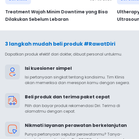
Treatment Wajah Minim Downtime yang Bisa
Ultherap
Dilakukan Sebelum Lebaran
Ultrasou
3 langkah mudah beli produk #RawatDiri
Dapatkan produk efektif dari dokter, dibuat personal untukmu.
Isi kuesioner simpel
Isi pertanyaan singkat tentang kondisimu. Tim Klinis 
akan memeriksa dan merespon kamu dengan segera.
Beli produk dan terima paket cepat
Pilih dan bayar produk rekomendasi Diri. Terima di 
alamatmu dengan cepat.
Nikmati layanan perawatan berkelanjutan
Punya pertanyaan seputar perawatanmu? Tanya-