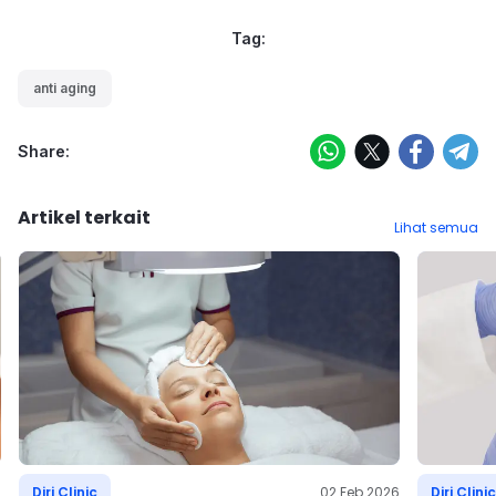
Tag:
anti aging
Share:
Artikel terkait
Lihat semua
6
Diri Clinic
02 Feb 2026
Diri Clinic