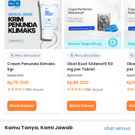
Perlu konsultasi
Perlu konsultasi
Cream Penunda Klimaks
Obat Kuat Sildenafil 50
Oba
5gr
mg per Tablet
per 
Rp125.000
Rp59.000
Rp23
Rp75.000
Rp49.000
Rp1
1RB+ terjual
1RB+ terjual
Mulai Konsul
Mulai Konsul
Mu
Kamu Tanya, Kami Jawab
Lihat semua