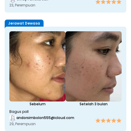
23, 
Perempuan
Jerawat Dewasa
Sebelum
Setelah 3 bulan
Bagus poll
andorsimbolon555@icloud.com
29, 
Perempuan