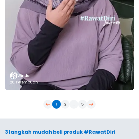
Winda
26,
Perempuan
1
2
...
5
3 langkah mudah beli produk #RawatDiri