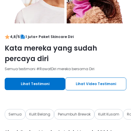
4,8/5
1 juta
+ Paket Skincare Diri
Kata mereka yang sudah
percaya diri
Semua testimoni #RawatDiri mereka bersama Diri
Lihat Testimoni
Lihat Video Testimoni
Semua
Kulit Belang
Penumbuh Brewok
Kulit Kusam
Ra