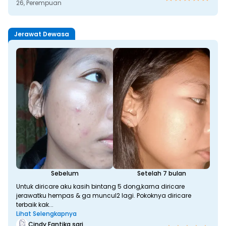
26, 
Perempuan
Jerawat Dewasa
Sebelum
Setelah 7 bulan
Untuk diricare aku kasih bintang 5 dong,karna diricare
jerawatku hempas & ga muncul2 lagi. Pokoknya diricare
terbaik kak...
Lihat Selengkapnya
Cindy Fantika sari