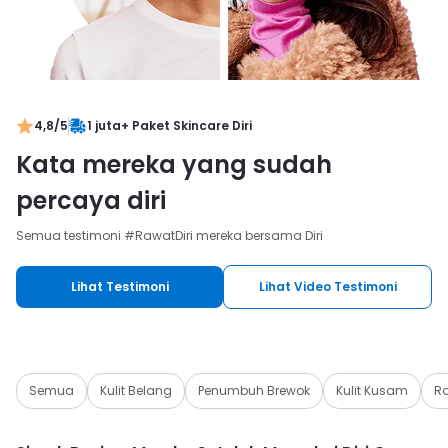
4,8/5
1 juta
+ Paket Skincare Diri
Kata mereka yang sudah
percaya diri
Semua testimoni #RawatDiri mereka bersama Diri
Lihat Testimoni
Lihat Video Testimoni
Semua
Kulit Belang
Penumbuh Brewok
Kulit Kusam
Ra