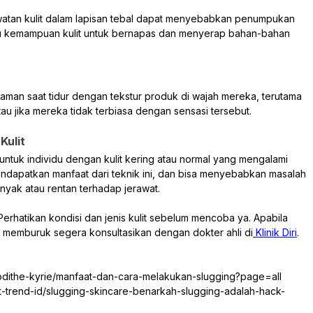
atan kulit dalam lapisan tebal dapat menyebabkan penumpukan
gu kemampuan kulit untuk bernapas dan menyerap bahan-bahan
man saat tidur dengan tekstur produk di wajah mereka, terutama
tau jika mereka tidak terbiasa dengan sensasi tersebut.
Kulit
ntuk individu dengan kulit kering atau normal yang mengalami
mendapatkan manfaat dari teknik ini, dan bisa menyebabkan masalah
inyak atau rentan terhadap jerawat.
Perhatikan kondisi dan jenis kulit sebelum mencoba ya. Apabila
lit memburuk segera konsultasikan dengan dokter ahli di
Klinik Diri
.
odithe-kyrie/manfaat-dan-cara-melakukan-slugging?page=all
est-trend-id/slugging-skincare-benarkah-slugging-adalah-hack-