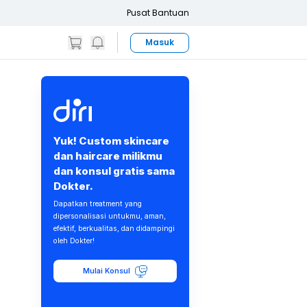
Pusat Bantuan
Masuk
Yuk! Custom skincare
dan haircare milikmu
dan konsul gratis sama
Dokter.
Dapatkan treatment yang
dipersonalisasi untukmu, aman,
efektif, berkualitas, dan didampingi
oleh Dokter!
Mulai Konsul