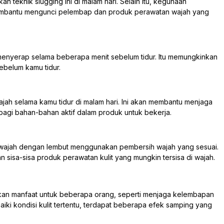
 teknik slugging ini di malam hari. Selain itu, kegunaan
embantu mengunci pelembap dan produk perawatan wajah yang
 menyerap selama beberapa menit sebelum tidur. Itu memungkinkan
ebelum kamu tidur.
wajah selama kamu tidur di malam hari. Ini akan membantu menjaga
agi bahan-bahan aktif dalam produk untuk bekerja.
an wajah dengan lembut menggunakan pembersih wajah yang sesuai.
sisa-sisa produk perawatan kulit yang mungkin tersisa di wajah.
kan manfaat untuk beberapa orang, seperti menjaga kelembapan
iki kondisi kulit tertentu, terdapat beberapa efek samping yang