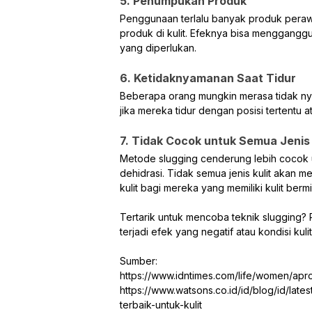
5. Penumpukan Produk
Penggunaan terlalu banyak produk peraw
produk di kulit. Efeknya bisa menggang
yang diperlukan.
6. Ketidaknyamanan Saat Tidur
Beberapa orang mungkin merasa tidak nya
jika mereka tidur dengan posisi tertentu a
7. Tidak Cocok untuk Semua Jenis 
Metode slugging cenderung lebih cocok u
dehidrasi. Tidak semua jenis kulit akan 
kulit bagi mereka yang memiliki kulit berm
Tertarik untuk mencoba teknik slugging? 
terjadi efek yang negatif atau kondisi ku
Sumber:
https://www.idntimes.com/life/women/apr
https://www.watsons.co.id/id/blog/id/lat
terbaik-untuk-kulit