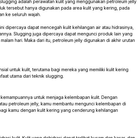
Slugging adalah perawatan kulit yang menggunakan petroleum jelly
duk tersebut hanya digunakan pada area kulit yang kering, pada
kan ke seluruh wajah.
ni dipercaya dapat mencegah kulit kehilangan air atau hidrasinya,
pannya. Slugging juga dipercaya dapat mengunci produk lain yang
alam hari. Maka dari itu, petroleum jelly digunakan di akhir urutan
ial untuk kulit, terutama bagi mereka yang memiliki kulit kering
faat utama dari teknik slugging.
ah kemampuannya untuk menjaga kelembapan kulit. Dengan
atau petroleum jelly, kamu membantu mengunci kelembapan di
t bagi kamu dengan kulit kering yang cenderung kehilangan
si kulit. Kulit yang dehidrasi dapat terlihat kusam dan kasar, dan