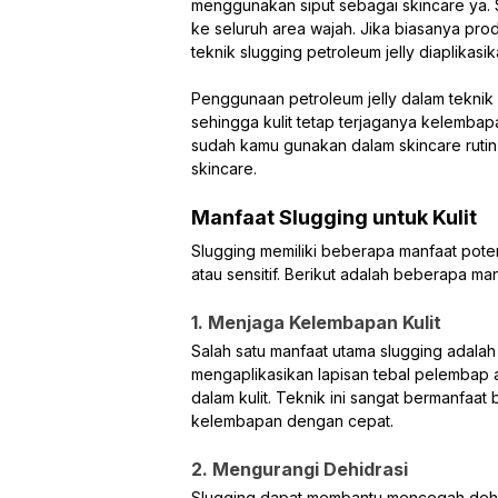
menggunakan siput sebagai skincare ya. 
ke seluruh area wajah. Jika biasanya pro
teknik slugging petroleum jelly diaplikasi
Penggunaan petroleum jelly dalam teknik i
sehingga kulit tetap terjaganya kelemba
sudah kamu gunakan dalam skincare rutin m
skincare.
Manfaat Slugging untuk Kulit
Slugging memiliki beberapa manfaat potens
atau sensitif. Berikut adalah beberapa man
1. Menjaga Kelembapan Kulit
Salah satu manfaat utama slugging adal
mengaplikasikan lapisan tebal pelembap 
dalam kulit. Teknik ini sangat bermanfaa
kelembapan dengan cepat.
2. Mengurangi Dehidrasi
Slugging dapat membantu mencegah dehidra