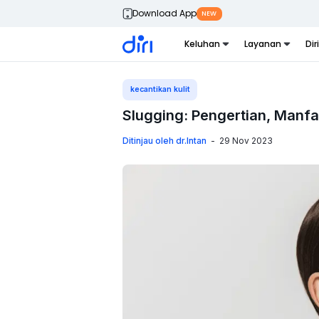
Download App
NEW
Keluhan
Layanan
Dir
kecantikan kulit
Slugging: Pengertian, Manf
Ditinjau oleh dr.Intan
-
29 Nov 2023