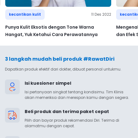
6
kecantikan kulit
11 Des 2022
kecantika
Punya Kulit Eksotis dengan Tone Warna
Mengenal
Hangat, Yuk Ketahui Cara Perawatannya
dan Efek
3 langkah mudah beli produk #RawatDiri
Dapatkan produk efektif dari dokter, dibuat personal untukmu.
Isi kuesioner simpel
Isi pertanyaan singkat tentang kondisimu. Tim Klinis 
akan memeriksa dan merespon kamu dengan segera.
Beli produk dan terima paket cepat
Pilih dan bayar produk rekomendasi Diri. Terima di 
alamatmu dengan cepat.