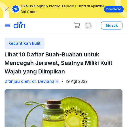
GRATIS Ongkir & Promo Terbaik Cuma di Aplikasi
Download
Diri Care!
Masuk
kecantikan kulit
Lihat 10 Daftar Buah-Buahan untuk
Mencegah Jerawat, Saatnya Miliki Kulit
Wajah yang Diimpikan
Ditinjau oleh: dr. Deviana H.
-
19 Agt 2022