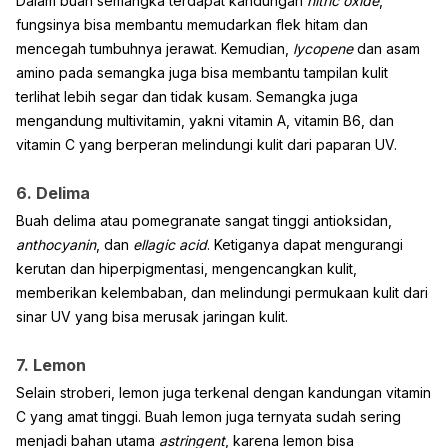
Dalam buah semangka terdapat kandungan
nitric oxide
,
fungsinya bisa membantu memudarkan flek hitam dan
mencegah tumbuhnya jerawat. Kemudian,
lycopene
dan asam
amino pada semangka juga bisa membantu tampilan kulit
terlihat lebih segar dan tidak kusam. Semangka juga
mengandung multivitamin, yakni vitamin A, vitamin B6, dan
vitamin C yang berperan melindungi kulit dari paparan UV.
6. Delima
Buah delima atau pomegranate sangat tinggi antioksidan,
anthocyanin
, dan
ellagic acid
. Ketiganya dapat mengurangi
kerutan dan hiperpigmentasi, mengencangkan kulit,
memberikan kelembaban, dan melindungi permukaan kulit dari
sinar UV yang bisa merusak jaringan kulit.
7. Lemon
Selain stroberi, lemon juga terkenal dengan kandungan vitamin
C yang amat tinggi. Buah lemon juga ternyata sudah sering
menjadi bahan utama
astringent
, karena lemon bisa