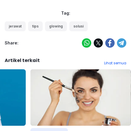
Tag:
jerawat
tips
glowing
solusi
Share:
Artikel terkait
Lihat semua