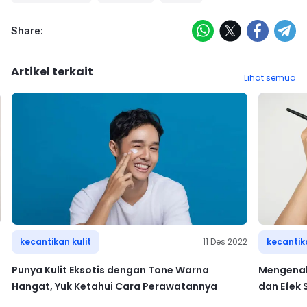
Share:
Artikel terkait
Lihat semua
6
kecantikan kulit
11 Des 2022
kecantika
Punya Kulit Eksotis dengan Tone Warna
Mengenal
Hangat, Yuk Ketahui Cara Perawatannya
dan Efek