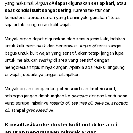
yang maksimal.
Argan oil
dapat digunakan setiap hari, atau
saat kondisi kulit sangat kering
. Karena tekstur dan
konsistensi berupa cairan yang berminyak, gunakan 1 tetes
saja untuk menghidrasi kulit wajah.
Minyak argan dapat digunakan oleh semua jenis kulit, bahkan
untuk kulit berminyak dan berjerawat.
Argan oil
tentu sangat
bagus untuk kulit wajah yang sensitif, akan tetapi jangan lupa
untuk melakukan
testing
di area yang sensitif dengan
mengoleskan tipis minyak argan. Apabila ada reaksi langsung
di wajah, sebaiknya jangan dilanjutkan.
Minyak argan mengandung
oleic acid
dan
linoleic acid,
sehingga jangan digabungkan ke
skincare
dengan kandungan
yang serupa, misalnya
rosehip oil, tea tree oil, olive oil, avocado
oil,
sampai
grapeseed oil.
Konsultasikan ke dokter kulit untuk ketahui
anjuran penggunaan minyak argan