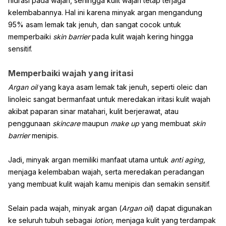
hidrasi pada wajah, sehingga kulit wajah tetap terjaga
kelembabannya. Hal ini karena minyak argan mengandung
95% asam lemak tak jenuh, dan sangat cocok untuk
memperbaiki
skin barrier
pada kulit wajah kering hingga
sensitif.
Memperbaiki wajah yang iritasi
Argan oil
yang kaya asam lemak tak jenuh, seperti oleic dan
linoleic sangat bermanfaat untuk meredakan iritasi kulit wajah
akibat paparan sinar matahari, kulit berjerawat, atau
penggunaan
skincare
maupun
make up
yang membuat
skin
barrier
menipis.
Jadi, minyak argan memiliki manfaat utama untuk
anti aging,
menjaga kelembaban wajah, serta meredakan peradangan
yang membuat kulit wajah kamu menipis dan semakin sensitif.
Selain pada wajah, minyak argan (
Argan oil
) dapat digunakan
ke seluruh tubuh sebagai
lotion,
menjaga kulit yang terdampak