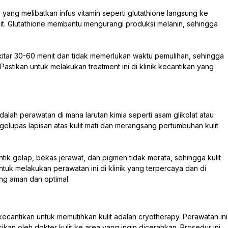
yang melibatkan infus vitamin seperti glutathione langsung ke
lit. Glutathione membantu mengurangi produksi melanin, sehingga
itar 30-60 menit dan tidak memerlukan waktu pemulihan, sehingga
Pastikan untuk melakukan treatment ini di klinik kecantikan yang
dalah perawatan di mana larutan kimia seperti asam glikolat atau
engelupas lapisan atas kulit mati dan merangsang pertumbuhan kulit
tik gelap, bekas jerawat, dan pigmen tidak merata, sehingga kulit
untuk melakukan perawatan ini di klinik yang terpercaya dan di
ng aman dan optimal.
kecantikan untuk memutihkan kulit adalah cryotherapy. Perawatan ini
kan oleh dokter kulit ke area yang ingin dicerahkan. Prosedur ini