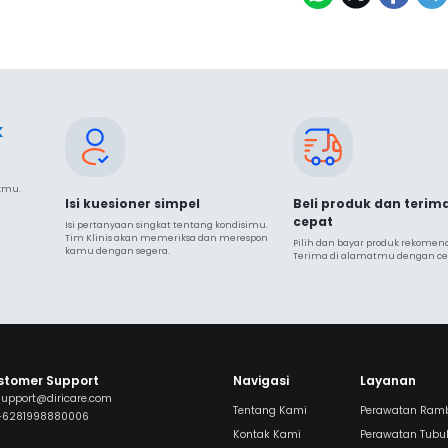
k
ukmu.
Isi kuesioner simpel
Beli produk dan terim
cepat
Isi pertanyaan singkat tentang kondisimu. 
Tim Klinis akan memeriksa dan merespon 
Pilih dan bayar produk rekomendas
kamu dengan segera.
Terima di alamatmu dengan ce
stomer Support
Navigasi
Layanan
support@diricare.com
Tentang Kami
Perawatan Ram
+6281998880006
Kontak Kami
Perawatan Tubu