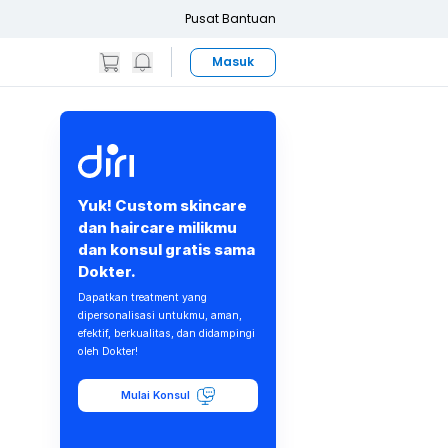
Pusat Bantuan
Masuk
Yuk! Custom skincare
dan haircare milikmu
dan konsul gratis sama
Dokter.
Dapatkan treatment yang
dipersonalisasi untukmu, aman,
efektif, berkualitas, dan didampingi
oleh Dokter!
Mulai Konsul