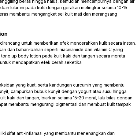
enggiling beras hingga halus, kemudian mencampurnya dengan air
an lulur ini pada kulit dengan gerakan melingkar selama 10-15
r beras membantu mengangkat sel kulit mati dan merangsang
.
ion
dirancang untuk memberikan efek mencerahkan kulit secara instan.
an dan bahan-bahan seperti niacinamide dan vitamin C yang
tone up body lotion pada kulit kaki dan tangan secara merata
 untuk mendapatkan efek cerah seketika.
antioksidan yang kuat, serta kandungan curcumin yang membantu
unyit, campurkan bubuk kunyit dengan yogurt atau susu hingga
lit kaki dan tangan, biarkan selama 15-20 menit, lalu bilas dengan
t dapat membantu mengurangi pigmentasi dan membuat kulit tampak
liki sifat anti-inflamasi yang membantu menenangkan dan