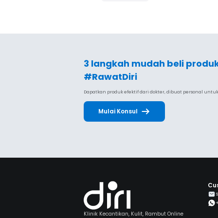
3 langkah mudah beli produ
#RawatDiri
Dapatkan produk efektif dari dokter, dibuat personal unt
Mulai Konsul
Cu
Klinik Kecantikan, Kulit, Rambut Online