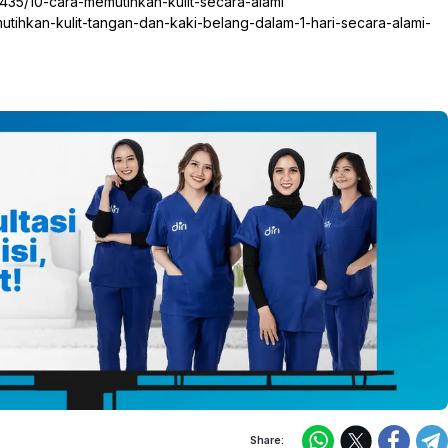
2435/10-cara-memutihkan-kulit-secara-alami
ihkan-kulit-tangan-dan-kaki-belang-dalam-1-hari-secara-alami-
Share: