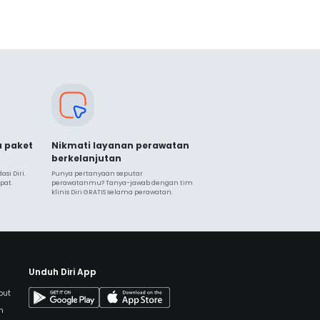
a paket
Nikmati layanan perawatan
berkelanjutan
i Diri. 
Punya pertanyaan seputar 
pat.
perawatanmu? Tanya-jawab dengan tim 
klinis Diri GRATIS selama perawatan.
Unduh Diri App
but
h