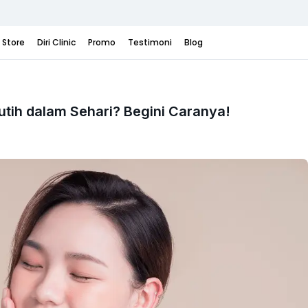
i Store
Diri Clinic
Promo
Testimoni
Blog
utih dalam Sehari? Begini Caranya!