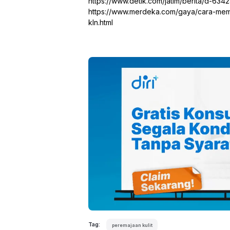
https://www.detik.com/jatim/berita/d-634
https://www.merdeka.com/gaya/cara-memut
kln.html
Tag:
peremajaan kulit