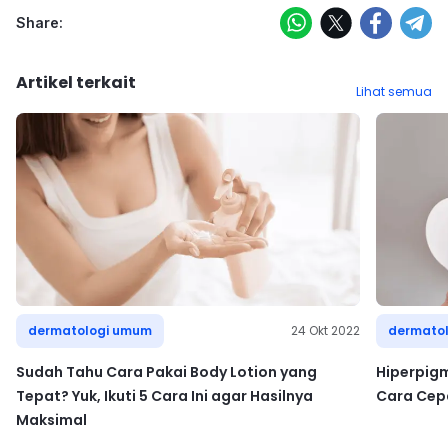
Share:
Artikel terkait
Lihat semua
dermatologi umum
24 Okt 2022
dermato
Sudah Tahu Cara Pakai Body Lotion yang
Hiperpigm
Tepat? Yuk, Ikuti 5 Cara Ini agar Hasilnya
Cara Cep
Maksimal