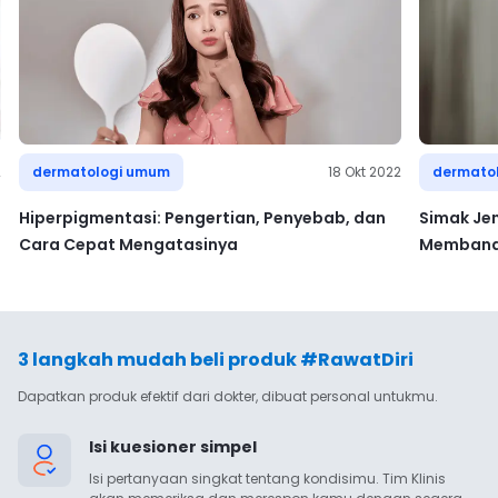
2
dermatologi umum
18 Okt 2022
dermato
Hiperpigmentasi: Pengertian, Penyebab, dan
Simak Jen
Cara Cepat Mengatasinya
Membande
3 langkah mudah beli produk #RawatDiri
Dapatkan produk efektif dari dokter, dibuat personal untukmu.
Isi kuesioner simpel
Isi pertanyaan singkat tentang kondisimu. Tim Klinis 