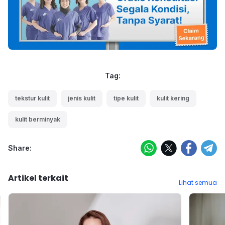
Tag:
tekstur kulit
jenis kulit
tipe kulit
kulit kering
kulit berminyak
Share:
Artikel terkait
Lihat semua