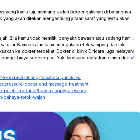
apis yang kamu tuju memang sudah berpengalaman di bidangnya
titik yang akan ditekan mengandung jutaan saraf yang tentu akan
g.
wajah. Bila kamu tidak memiliki penyakit bawaan atau sedang hamil,
 satu ini. Namun kalau kamu mengalami efek samping dan tak
sakan ke dokter terdekat. Dokter di klinik Diricare juga melayani
dipungut biaya sepeserpun. Yuk, langsung daftarkan dirimu di
sini
!
t-to-expect-during-facial-acupuncture/
cupressure-points-and-massage-treatment
re-points-for-face#how-to-apply-pressure
an-bahaya-totok-wajah