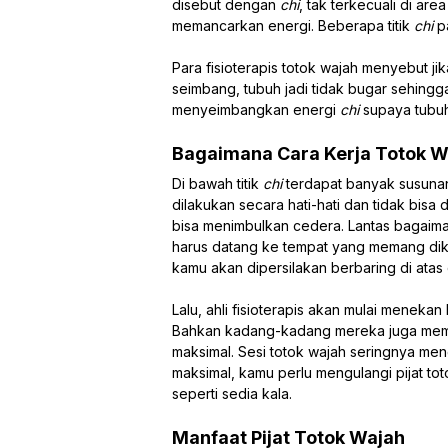
disebut dengan
chi
, tak terkecuali di ar
memancarkan energi. Beberapa titik
chi
p
Para fisioterapis totok wajah menyebut jika
seimbang, tubuh jadi tidak bugar sehingga 
menyeimbangkan energi
chi
supaya tubuh
Bagaimana Cara Kerja Totok W
Di bawah titik
chi
terdapat banyak susunan o
dilakukan secara hati-hati dan tidak bisa
bisa menimbulkan cedera. Lantas bagaima
harus datang ke tempat yang memang dikhu
kamu akan dipersilakan berbaring di atas 
Lalu, ahli fisioterapis akan mulai menekan
Bahkan kadang-kadang mereka juga memak
maksimal. Sesi totok wajah seringnya meng
maksimal, kamu perlu mengulangi pijat to
seperti sedia kala.
Manfaat Pijat Totok Wajah