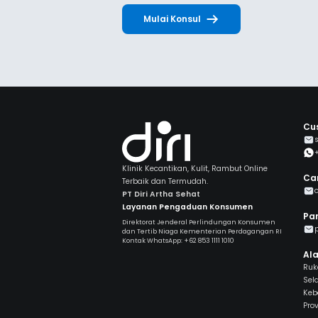
Mulai Konsul
Cu
Klinik Kecantikan, Kulit, Rambut Online
Ca
Terbaik dan Termudah.
PT Diri Artha Sehat
Layanan Pengaduan Konsumen
Par
Direktorat Jenderal Perlindungan Konsumen
dan Tertib Niaga Kementerian Perdagangan RI
Kontak WhatsApp: +62 853 1111 1010
Al
Ruko
Sel
Keb
Prov