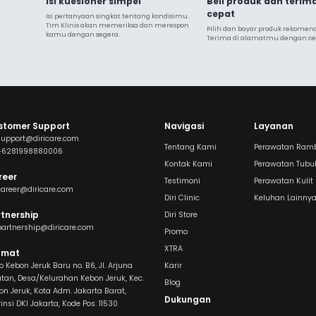
Isi kuesioner simpel
Beli produk dan terim
cepat
Isi pertanyaan singkat tentang kondisimu. 
Tim Klinis akan memeriksa dan merespon 
Pilih dan bayar produk rekomendas
kamu dengan segera.
Terima di alamatmu dengan ce
stomer Support
Navigasi
Layanan
support@diricare.com
Tentang Kami
Perawatan Ram
+6281998880006
Kontak Kami
Perawatan Tubu
reer
Testimoni
Perawatan Kulit
career@diricare.com
Diri Clinic
Keluhan Lainny
tnership
Diri Store
partnership@diricare.com
Promo
XTRA
amat
 Kebon Jeruk Baru no. B6, Jl. Arjuna
Karir
atan, Desa/Kelurahan Kebon Jeruk, Kec.
Blog
on Jeruk, Kota Adm. Jakarta Barat,
Dukungan
insi DKI Jakarta, Kode Pos: 11530