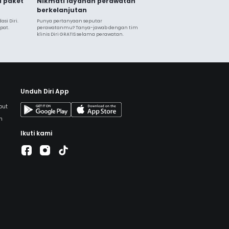
a paket
Nikmati layanan perawatan
berkelanjutan
i Diri. 
Punya pertanyaan seputar 
pat.
perawatanmu? Tanya-jawab dengan tim 
klinis Diri GRATIS selama perawatan.
Unduh Diri App
but
h
Ikuti kami
a