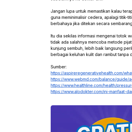
Jangan lupa untuk memastikan kalau ter
guna meminimalisir cedera, apalagi titik-
berbahaya jika ditekan secara sembaran
Itu dia sekilas informasi mengenai totok 
tidak ada salahnya mencoba metode pijat
kunjung sembuh, lebih baik langsung perik
berbagai keluhan kulit dan rambut tanpa 
Sumber:
https://aspireregenerativehealth.com/wha
https://www.webmd.com/balance/guide/a
https://www.healthline.com/health/pressu
https://www.alodokter.com/ini-manfaat-d