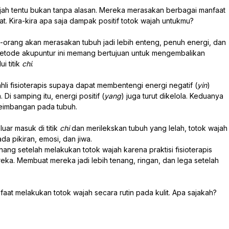
ah tentu bukan tanpa alasan. Mereka merasakan berbagai manfaat
t. Kira-kira apa saja dampak positif totok wajah untukmu?
orang akan merasakan tubuh jadi lebih enteng, penuh energi, dan
etode akupuntur ini memang bertujuan untuk mengembalikan
i titik
chi
.
hli fisioterapis supaya dapat membentengi energi negatif (
yin
)
Di samping itu, energi positif (
yang
) juga turut dikelola. Keduanya
seimbangan pada tubuh.
uar masuk di titik
chi
dan merilekskan tubuh yang lelah, totok wajah
da pikiran, emosi, dan jiwa.
nang setelah melakukan totok wajah karena praktisi fisioterapis
eka. Membuat mereka jadi lebih tenang, ringan, dan lega setelah
faat melakukan totok wajah secara rutin pada kulit. Apa sajakah?