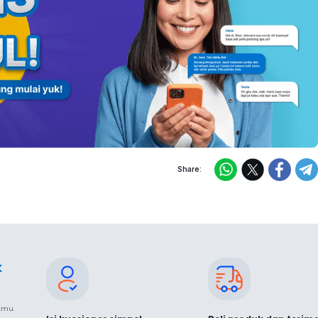
Share:
k
ukmu.