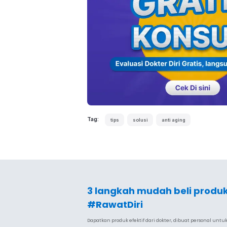
Tag:
tips
solusi
anti aging
3 langkah mudah beli produ
#RawatDiri
Dapatkan produk efektif dari dokter, dibuat personal unt