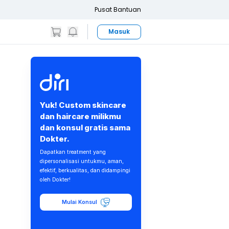
Pusat Bantuan
Masuk
Yuk! Custom skincare
dan haircare milikmu
dan konsul gratis sama
Dokter.
Dapatkan treatment yang
dipersonalisasi untukmu, aman,
efektif, berkualitas, dan didampingi
oleh Dokter!
Mulai Konsul