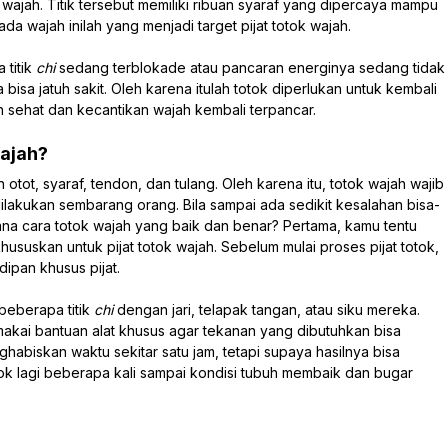
ea wajah. Titik tersebut memiliki ribuan syaraf yang dipercaya mampu
ada wajah inilah yang menjadi target pijat totok wajah.
 titik
chi
sedang terblokade atau pancaran energinya sedang tidak
bisa jatuh sakit. Oleh karena itulah totok diperlukan untuk kembali
 sehat dan kecantikan wajah kembali terpancar.
ajah?
tot, syaraf, tendon, dan tulang. Oleh karena itu, totok wajah wajib
 dilakukan sembarang orang. Bila sampai ada sedikit kesalahan bisa-
na cara totok wajah yang baik dan benar? Pertama, kamu tentu
suskan untuk pijat totok wajah. Sebelum mulai proses pijat totok,
dipan khusus pijat.
 beberapa titik
chi
dengan jari, telapak tangan, atau siku mereka.
ai bantuan alat khusus agar tekanan yang dibutuhkan bisa
habiskan waktu sekitar satu jam, tetapi supaya hasilnya bisa
tok lagi beberapa kali sampai kondisi tubuh membaik dan bugar