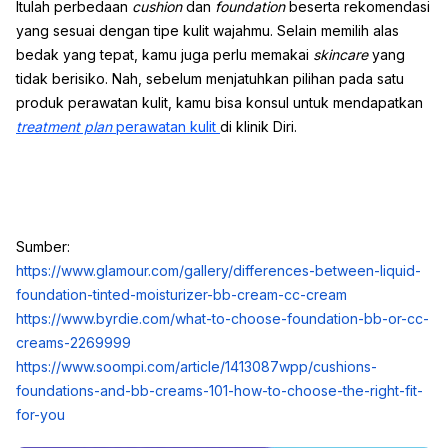
Itulah perbedaan
cushion
dan
foundation
beserta rekomendasi
yang sesuai dengan tipe kulit wajahmu. Selain memilih alas
bedak yang tepat, kamu juga perlu memakai
skincare
yang
tidak berisiko. Nah, sebelum menjatuhkan pilihan pada satu
produk perawatan kulit, kamu bisa konsul untuk mendapatkan
treatment plan
perawatan kulit
di klinik Diri.
Sumber:
https://www.glamour.com/gallery/differences-between-liquid-
foundation-tinted-moisturizer-bb-cream-cc-cream
https://www.byrdie.com/what-to-choose-foundation-bb-or-cc-
creams-2269999
https://www.soompi.com/article/1413087wpp/cushions-
foundations-and-bb-creams-101-how-to-choose-the-right-fit-
for-you