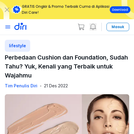
GRATIS Ongkir & Promo Terbaik Cuma di Aplikasi
Download
Diri Care!
Masuk
lifestyle
Perbedaan Cushion dan Foundation, Sudah
Tahu? Yuk, Kenali yang Terbaik untuk
Wajahmu
Tim Penulis Diri
-
21 Des 2022