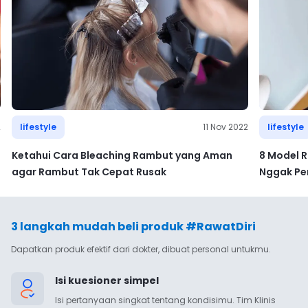
2
lifestyle
11 Nov 2022
lifestyle
Ketahui Cara Bleaching Rambut yang Aman
8 Model 
agar Rambut Tak Cepat Rusak
Nggak Pe
3 langkah mudah beli produk #RawatDiri
Dapatkan produk efektif dari dokter, dibuat personal untukmu.
Isi kuesioner simpel
Isi pertanyaan singkat tentang kondisimu. Tim Klinis 