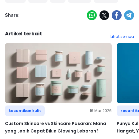
Share:
Artikel terkait
Lihat semua
kecantikan kulit
16 Mar 2026
kecantika
Custom Skincare vs Skincare Pasaran: Mana
Punya Kul
yang Lebih Cepat Bikin Glowing Lebaran?
Hangat, 