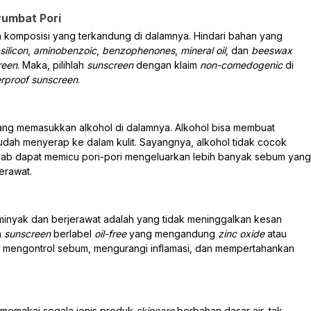
umbat Pori
ca komposisi yang terkandung di dalamnya. Hindari bahan yang
silicon
,
aminobenzoic
,
benzophenones
,
mineral oil
,
dan
beeswax
reen
. Maka, pilihlah
sunscreen
dengan klaim
non-comedogenic
di
rproof sunscreen
.
ang memasukkan alkohol di dalamnya. Alkohol bisa membuat
 mudah menyerap ke dalam kulit. Sayangnya, alkohol tidak cocok
ebab dapat memicu pori-pori mengeluarkan lebih banyak sebum yang
erawat.
rminyak dan berjerawat adalah yang tidak meninggalkan kesan
h
sunscreen
berlabel
oil-free
yang mengandung
zinc oxide
atau
t mengontrol sebum, mengurangi inflamasi, dan mempertahankan
k memakai segala jenis produk
skincare
berbahan dasar air, tak