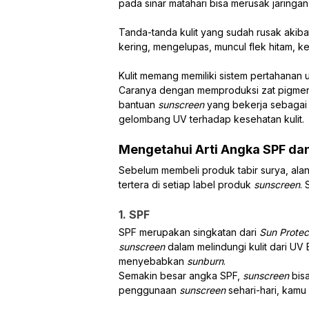
pada sinar matahari bisa merusak jaringan 
Tanda-tanda kulit yang sudah rusak akibat
kering, mengelupas, muncul flek hitam, ke
Kulit memang memiliki sistem pertahanan 
Caranya dengan memproduksi zat pigmen y
bantuan
sunscreen
yang bekerja sebagai
gelombang UV terhadap kesehatan kulit.
Mengetahui Arti Angka SPF da
Sebelum membeli produk tabir surya, ala
tertera di setiap label produk
sunscreen
.
1. SPF
SPF merupakan singkatan dari
Sun Protec
sunscreen
dalam melindungi kulit dari UV 
menyebabkan
sunburn
.
Semakin besar angka SPF,
sunscreen
bis
penggunaan
sunscreen
sehari-hari, kamu