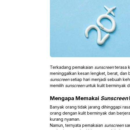
Terkadang pemakaian
sunscreen
terasa 
meninggalkan kesan lengket, berat, dan b
sunscreen
setiap hari
menjadi sebuah keh
memilih
sunscreen
untuk kulit berminyak d
Mengapa Memakai
Sunscreen
Banyak orang tidak jarang dihinggapi ras
orang dengan kulit berminyak dan berjer
kurang nyaman.
Namun, ternyata pemakaian
sunscreen
sa