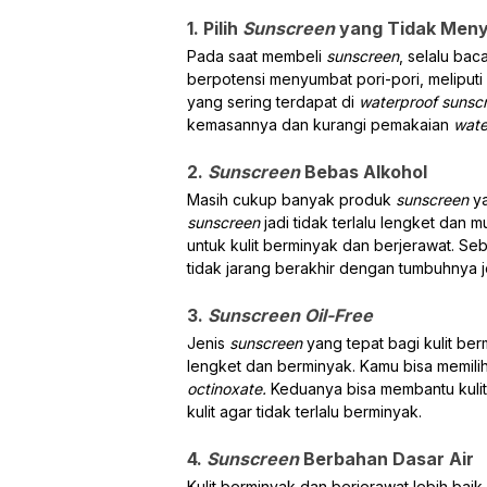
1. Pilih
Sunscreen
yang Tidak Meny
Pada saat membeli
sunscreen
, selalu ba
berpotensi menyumbat pori-pori, meliputi
yang sering terdapat di
waterproof sunsc
kemasannya dan kurangi pemakaian
wate
2.
Sunscreen
Bebas Alkohol
Masih cukup banyak produk
sunscreen
y
sunscreen
jadi tidak terlalu lengket dan
untuk kulit berminyak dan berjerawat. S
tidak jarang berakhir dengan tumbuhnya j
3.
Sunscreen Oil-Free
Jenis
sunscreen
yang tepat bagi kulit be
lengket dan berminyak. Kamu bisa memili
octinoxate.
Keduanya bisa membantu kuli
kulit agar tidak terlalu berminyak.
4.
Sunscreen
Berbahan Dasar Air
Kulit berminyak dan berjerawat lebih bai