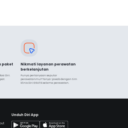
a paket
Nikmati layanan perawatan
berkelanjutan
i Diri. 
Punya pertanyaan seputar 
pat.
perawatanmu? Tanya-jawab dengan tim 
klinis Diri GRATIS selama perawatan.
Unduh Diri App
but