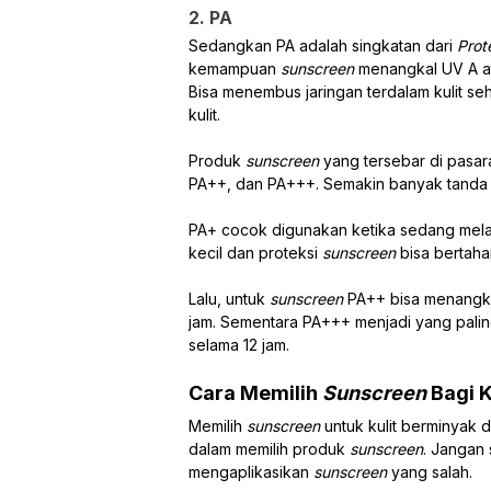
2. PA
Sedangkan PA adalah singkatan dari
Prot
kemampuan
sunscreen
menangkal UV A a
Bisa menembus jaringan terdalam kulit se
kulit.
Produk
sunscreen
yang tersebar di pasar
PA++, dan PA+++. Semakin banyak tand
PA+ cocok digunakan ketika sedang mela
kecil dan proteksi
sunscreen
bisa bertaha
Lalu, untuk
sunscreen
PA++ bisa menangk
jam. Sementara PA+++ menjadi yang paling
selama 12 jam.
Cara Memilih
Sunscreen
Bagi 
Memilih
sunscreen
untuk kulit berminyak 
dalam memilih produk
sunscreen
. Jangan 
mengaplikasikan
sunscreen
yang salah.