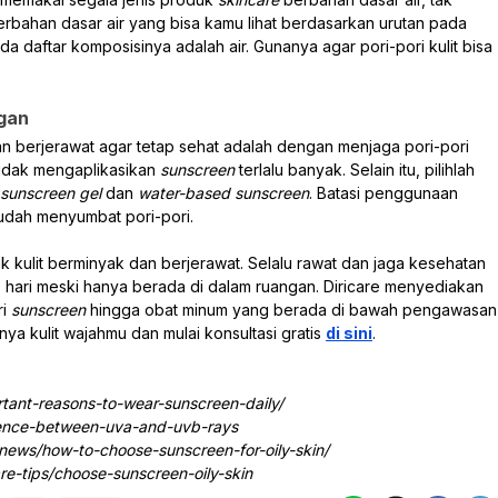
rbahan dasar air yang bisa kamu lihat berdasarkan urutan pada
a daftar komposisinya adalah air. Gunanya agar pori-pori kulit bisa
gan
dan berjerawat agar tetap sehat adalah dengan menjaga pori-pori
tidak mengaplikasikan
sunscreen
terlalu banyak. Selain itu, pilihlah
sunscreen gel
dan
water-based sunscreen
. Batasi penggunaan
udah menyumbat pori-pori.
k kulit berminyak dan berjerawat. Selalu rawat dan jaga kesehatan
p hari meski hanya berada di dalam ruangan. Diricare menyediakan
ri
sunscreen
hingga obat minum yang berada di bawah pengawasan
ya kulit wajahmu dan mulai konsultasi gratis
di sini
.
tant-reasons-to-wear-sunscreen-daily/
ference-between-uva-and-uvb-rays
ews/how-to-choose-sunscreen-for-oily-skin/
re-tips/choose-sunscreen-oily-skin