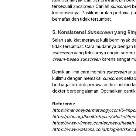
terkecuali
sunscreen
. Carilah
sunscreen
be
komposisinya. Pastikan urutan pertama pad
bernafas dan tidak tersumbat.
5. Konsistensi
Sunscreen
yang Rin
Salah satu kiat merawat kulit berminyak 
tidak tersumbat. Cara mudahnya dengan 
sunscreen
yang teksturnya ringan seperti
cream-based
sunscreen
karena sangat m
Demikian lima cara memilih
sunscreen
untu
kulitmu dengan memakai
sunscreen
setia
berbagai produk perawatan kulit mulai da
dokter berpengalaman. Optimalkan cantikn
Referensi:
https://mahoneydermatology.com/5-impor
https://uihc.org/health-topics/what-dif
https://www.vinmec.com/en/news/health-n
https://www.watsons.co.id/blog/en/skinca