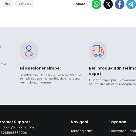
tips
skincare
Share:
k
ukmu.
Isi kuesioner simpel
Beli produk dan terim
cepat
Isi pertanyaan singkat tentang kondisimu. 
Tim Klinis akan memeriksa dan merespon 
Pilih dan bayar produk rekomendas
kamu dengan segera.
Terima di alamatmu dengan ce
stomer Support
Navigasi
Layanan
support@diricare.com
Tentang Kami
Perawatan Ram
+6281998880006