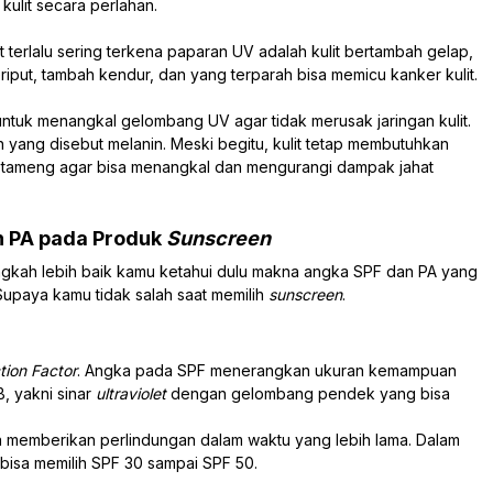
kulit secara perlahan.
 terlalu sering terkena paparan UV adalah kulit bertambah gelap,
riput, tambah kendur, dan yang terparah bisa memicu kanker kulit.
untuk menangkal gelombang UV agar tidak merusak jaringan kulit.
ang disebut melanin. Meski begitu, kulit tetap membutuhkan
 tameng agar bisa menangkal dan mengurangi dampak jahat
n PA pada Produk
Sunscreen
ngkah lebih baik kamu ketahui dulu makna angka SPF dan PA yang
 Supaya kamu tidak salah saat memilih
sunscreen
.
tion Factor
. Angka pada SPF menerangkan ukuran kemampuan
B, yakni sinar
ultraviolet
dengan gelombang pendek yang bisa
a memberikan perlindungan dalam waktu yang lebih lama. Dalam
 bisa memilih SPF 30 sampai SPF 50.