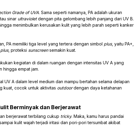
ection Grade of UVA
. Sama seperti namanya, PA adalah ukuran
tau sinar
ultraviolet
dengan pita gelombang lebih panjang dari UV B.
hingga menimbulkan kerusakan kulit yang lebih parah seperti kanker
an, PA memiliki tiga level yang tertera dengan simbol
plus
, yaitu PA+,
a
plus
, proteksi
sunscreen
semakin kuat.
kukan kegiatan di dalam ruangan dengan intensitas UV A yang
n hingga empat jam.
al UV A dalam level medium dan mampu bertahan selama delapan
 kuat, cocok untuk aktivitas
outdoor
dengan daya ketahanan
Kulit Berminyak dan Berjerawat
dan berjerawat terbilang cukup
tricky
. Maka, kamu harus pandai
sampai kulit wajah terjadi iritasi dan pori-pori tersumbat akibat