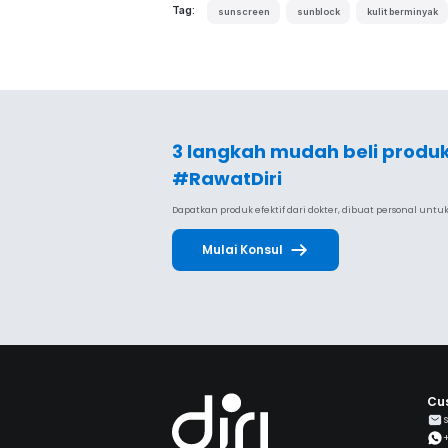
Tag:
sunscreen
sunblock
kulit berminyak
3 langkah mudah beli produ
#RawatDiri
Dapatkan produk efektif dari dokter, dibuat personal unt
Mulai Konsul
Cu