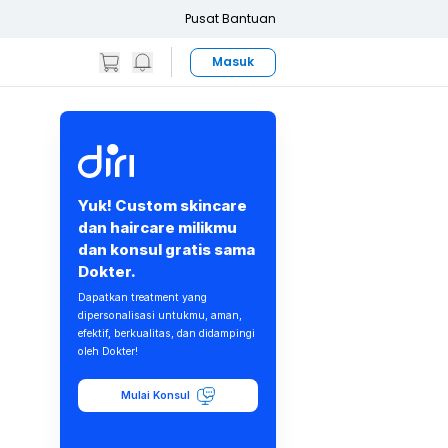
Pusat Bantuan
Masuk
Yuk! Custom skincare
dan haircare milikmu
dan konsul gratis sama
Dokter.
Dapatkan treatment yang
dipersonalisasi untukmu, aman,
efektif, berkualitas, dan didampingi
oleh Dokter!
Mulai Konsul