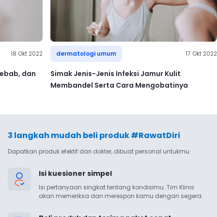
18 Okt 2022
dermatologi umum
17 Okt 2022
yebab, dan
Simak Jenis-Jenis Infeksi Jamur Kulit
Membandel Serta Cara Mengobatinya
3 langkah mudah beli produk #RawatDiri
Dapatkan produk efektif dari dokter, dibuat personal untukmu.
Isi kuesioner simpel
Isi pertanyaan singkat tentang kondisimu. Tim Klinis 
akan memeriksa dan merespon kamu dengan segera.