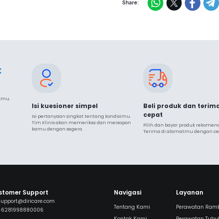
Share:
k
ukmu.
Isi kuesioner simpel
Beli produk dan terim
cepat
Isi pertanyaan singkat tentang kondisimu. 
Tim Klinis akan memeriksa dan merespon 
Pilih dan bayar produk rekomendas
kamu dengan segera.
Terima di alamatmu dengan ce
stomer Support
Navigasi
Layanan
support@diricare.com
Tentang Kami
Perawatan Ram
+6281998880006
Kontak Kami
Perawatan Tubu