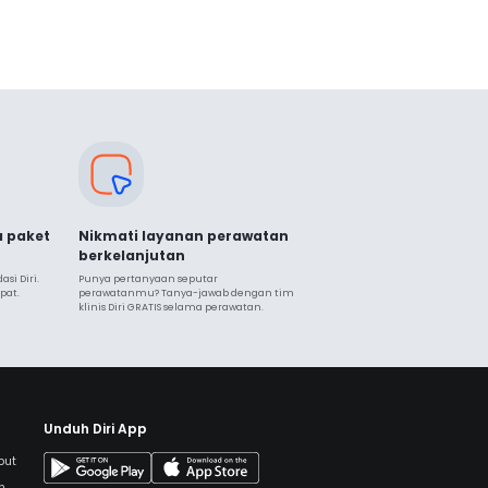
a paket
Nikmati layanan perawatan
berkelanjutan
i Diri. 
Punya pertanyaan seputar 
pat.
perawatanmu? Tanya-jawab dengan tim 
klinis Diri GRATIS selama perawatan.
Unduh Diri App
but
h