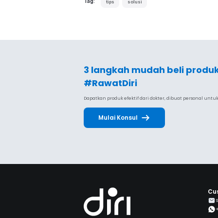
Tag:
tips
solusi
3 langkah mudah beli produ
#RawatDiri
Dapatkan produk efektif dari dokter, dibuat personal unt
Mulai Konsul
Cu