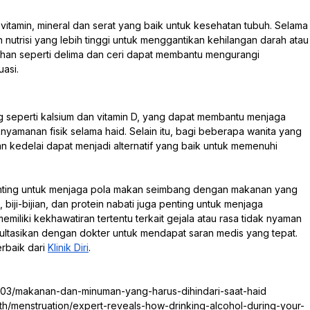
tamin, mineral dan serat yang baik untuk kesehatan tubuh. Selama
utrisi yang lebih tinggi untuk menggantikan kehilangan darah atau
han seperti delima dan ceri dapat membantu mengurangi
asi.
ng seperti kalsium dan vitamin D, yang dapat membantu menjaga
yamanan fisik selama haid. Selain itu, bagi beberapa wanita yang
n kedelai dapat menjadi alternatif yang baik untuk memenuhi
penting untuk menjaga pola makan seimbang dengan makanan yang
 biji-bijian, dan protein nabati juga penting untuk menjaga
miliki kekhawatiran tertentu terkait gejala atau rasa tidak nyaman
sultasikan dengan dokter untuk mendapat saran medis yang tepat.
rbaik dari
Klinik Diri
.
l/103/makanan-dan-minuman-yang-harus-dihindari-saat-haid
lth/menstruation/expert-reveals-how-drinking-alcohol-during-your-