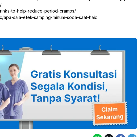
/
rinks-to-help-reduce-period-cramps/
pic/apa-saja-efek-samping-minum-soda-saat-haid