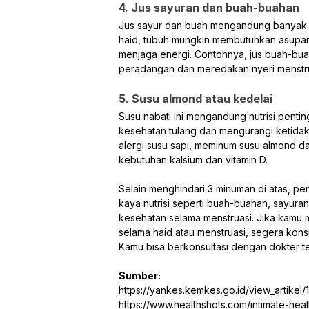
4. Jus sayuran dan buah-buahan
Jus sayur dan buah mengandung banyak vi
haid, tubuh mungkin membutuhkan asupan n
menjaga energi. Contohnya, jus buah-bua
peradangan dan meredakan nyeri menstru
5. Susu almond atau kedelai
Susu nabati ini mengandung nutrisi penti
kesehatan tulang dan mengurangi ketidakn
alergi susu sapi, meminum susu almond da
kebutuhan kalsium dan vitamin D.
Selain menghindari 3 minuman di atas, 
kaya nutrisi seperti buah-buahan, sayuran,
kesehatan selama menstruasi. Jika kamu me
selama haid atau menstruasi, segera kon
Kamu bisa berkonsultasi dengan dokter te
Sumber:
https://yankes.kemkes.go.id/view_artike
https://www.healthshots.com/intimate-hea