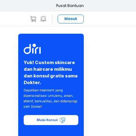
Pusat Bantuan
Masuk
Yuk! Custom skincare
dan haircare milikmu
dan konsul gratis sama
Dokter.
Dapatkan treatment yang
dipersonalisasi untukmu, aman,
efektif, berkualitas, dan didampingi
oleh Dokter!
Mulai Konsul