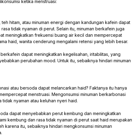
dikonsumsi ketika menstruasi:
 teh hitam, atau minuman energi dengan kandungan kafein dapat
n rasa tidak nyaman di perut. Selain itu, minuman berkafein juga
at meningkatkan frekuensi buang air kecil dan mempercepat
ama haid, wanita cenderung mengalami retensi yang lebih besar.
berkafein dapat meningkatkan kegelisahan, iritabilitas, yang
ebabkan perubahan mood. Untuk itu, sebaiknya hindari minuman
nasi atau bersoda dapat melancarkan haid? Faktanya itu hanya
t mempercepat menstruasi. Mengonsumsi minuman berkarbonasi
a tidak nyaman atau keluhan nyeri haid.
rsoda dapat menyebabkan perut kembung dan meningkatkan
lami kembung dan rasa tidak nyaman di perut saat haid merupakan
eh karena itu, sebaiknya hindari mengkonsumsi minuman
a.