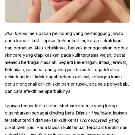
Skin barrier
merupakan pelindung yang bertanggung jawab
pada kondisi kulit. Lapisan terluar kulit ini, kerap sekali luput
dari perhatian. Atau sebaliknya, banyak menggunakan produk
skincare yang diaplikasikan pada kulit terutama wajah, dapat
memicu berbagai masalah. Seperti kekeringan, iritasi, jerawat,
flek hitam, rosacea, dan garis-garis halus. Ini terjadi ketika
pelindung kulit tidak dapat bekerja optimal, sehingga kamu
perlu mengenali ciri-ciri skin barrier rusak, apa saja penyebab,
dan cara efektif memperbaikinya.
Lapisan terluar kulit disebut stratum korneum yang kerap
digambarkan sebagai dinding bata. Dilansir
Healthline,
lapisan
tersebut terdiri dari sel-sel kulit keras (
corneocytes
) yang
diikat oleh lipid. Pada lapisan kulit terluar, terdapat keratin dan
pelembab alami. Sedangkan lapisan lipid mengandung