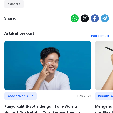
skincare
Share:
Artikel terkait
Lihat semua
6
kecantikan kulit
11 Des 2022
kecantika
Punya Kulit Eksotis dengan Tone Warna
Mengenal
Hangat, Yuk Ketahui Cara Perawatannya
dan Efek