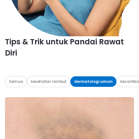
Tips & Trik untuk Pandai Rawat
Diri
Semua
kesehatan rambut
dermatologi umum
kecantikan